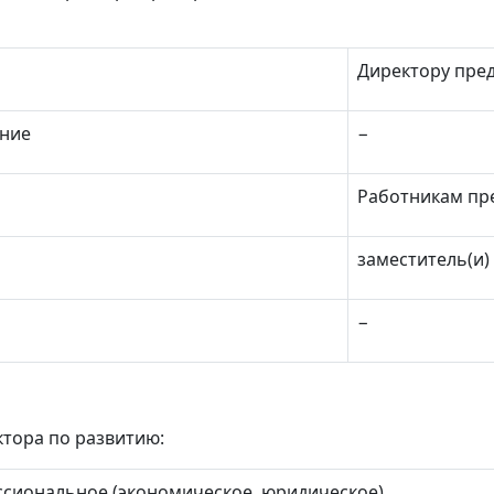
Директору пре
ние
−
Работникам пр
заместитель(и)
−
тора по развитию:
сиональное (экономическое, юридическое)