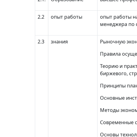
2.2
опыт работы
опыт работы на
менеджера по 
2.3
знания
Рыночную экон
Правила осуще
Теорию и прак
биржевого, стр
Принципы план
Основные инст
Методы эконом
Современные с
Основы технол