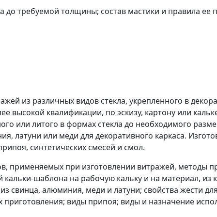
а до требуемой толщины; состав мастики и правила ее 
ажей из различных видов стекла, укрепленного в декора
лее высокой квалификации, по эскизу, картону или каль
ого или литого в формах стекла до необходимого разм
ия, латуни или меди для декоративного каркаса. Изгот
рипоя, синтетических смесей и смол.
ов, применяемых при изготовлении витражей, методы п
й кальки-шаблона на рабочую кальку и на материал, из
из свинца, алюминия, меди и латуни; свойства жести дл
их приготовления; виды припоя; виды и назначение испо