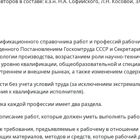
оров в составе: к.э.н. Н.А. Софийского, Л.Н. Косовой, З.
ификационного справочника работ и профессий рабочих
денного Постановлением Госкомтруда СССР и Секретариат
ологии производства, возрастанием роли научно-техни
 уровню квалификации, общеобразовательной и специал
треннем и внешнем рынках, а также изменением содерж
сти без учета условий труда (за исключением экстрема
ия к квалификации исполнителя).
ка каждой профессии имеет два раздела.
 описание работ, которые должен уметь выполнять рабо
е требования, предъявляемые к рабочему в отношении 
ящих материалов, методов и средств, которые рабочий