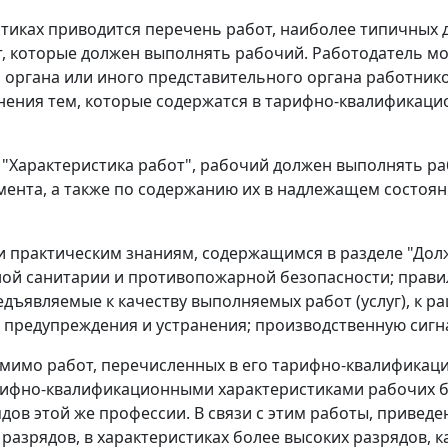
иках приводится перечень работ, наиболее типичных д
т, которые должен выполнять рабочий. Работодатель мо
органа или иного представительного органа работник
нения тем, которые содержатся в тарифно-квалификаци
 "Характеристика работ", рабочий должен выполнять ра
мента, а также по содержанию их в надлежащем состоя
и практическим знаниям, содержащимся в разделе "Долж
ной санитарии и противопожарной безопасности; прав
дъявляемые к качеству выполняемых работ (услуг), к р
о предупреждения и устранения; производственную сиг
мимо работ, перечисленных в его тарифно-квалификаци
ифно-квалификационными характеристиками рабочих бо
дов этой же профессии. В связи с этим работы, приве
разрядов, в характеристиках более высоких разрядов, ка