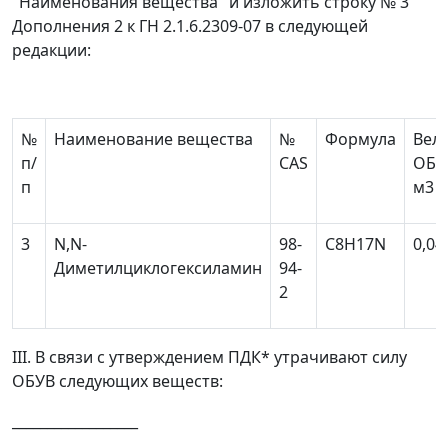
"Наименования вещества" и изложить строку № 3
Дополнения 2 к ГН 2.1.6.2309-07 в следующей
редакции:
№
Наименование вещества
№
Формула
Вел
п/
CAS
ОБУВ
п
м
3
3
N,N-
98-
C
8
H
17
N
0,04
Диметилциклогексиламин
94-
2
III. В связи с утверждением ПДК
*
утрачивают силу
ОБУВ следующих веществ:
__________________