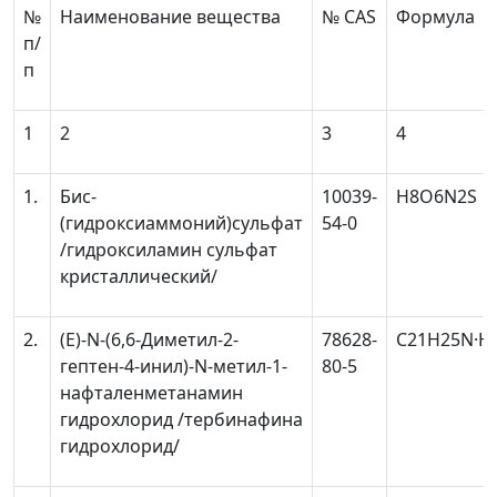
№
Наименование вещества
№ CAS
Формула
п/
п
1
2
3
4
1.
Бис-
10039-
H
8
O
6
N
2
S
(гидроксиаммоний)сульфат
54-0
/гидроксиламин сульфат
кристаллический/
2.
(E)-N-(6,6-Диметил-2-
78628-
C
21
H
25
N·H
гептен-4-инил)-N-метил-1-
80-5
нафталенметанамин
гидрохлорид /тербинафина
гидрохлорид/