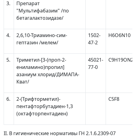
3.
Препарат
"Мультифабазим" /по
бетагалактозидазе/
4.
2,6,10-Триамино-сим-
1502-
H
6
O
6
N
10
гептазин /мелем/
47-2
5.
Триметил-[3-(проп-2-
45021-
C
9
H
19
ON
2
C
ениламино)пропил]
77-0
азаниум хлорид/ДИМАПА-
Кват/
6.
2-(Трифторметил)-
C
5
F
8
пентафторбутадиен-1,3
(октафторпентадиен)
II. В гигиенические нормативы ГН 2.1.6.2309-07