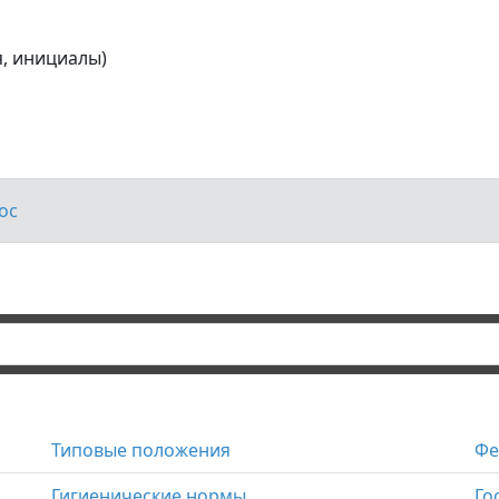
 инициалы)
oc
Типовые положения
Фе
Гигиенические нормы
Го