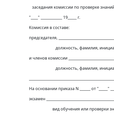
заседания комиссии по проверке знаний
"____" ____________ 19_____ г.
Комиссия в составе:
председателя, _______________________________
должность, фамилия, инициа
и членов комиссии __________________________
должность, фамилия, инициа
_______________________________________________
На основании приказа N ______ от "_____" __
экзамен ______________________________________
вид обучения или проверки зн