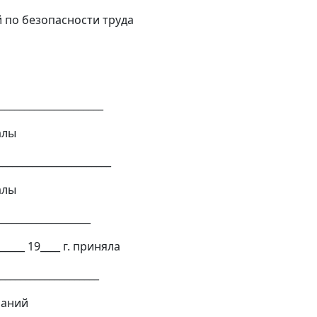
 по безопасности труда
_____________________
лы
______________________
лы
___________________
_____ 19____ г. приняла
____________________
аний