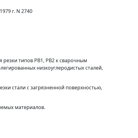
979 г. N 2740
я резки типов РВ1, РВ2 к сварочным
олегированных низкоуглеродистых сталей,
резки стали с загрязненной поверхностью,
яемых материалов.