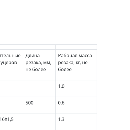
ительные
Длина
Рабочая масса
туцеров
резака, мм,
резака, кг, не
не более
более
1,0
500
0,6
16Х1,5
1,3