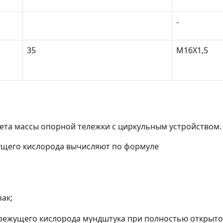
-
35
M16X1,5
чета массы опорной тележки с циркульным устройством.
ущего кислорода вычисляют по формуле
зак;
л режущего кислорода мундштука при полностью открыт