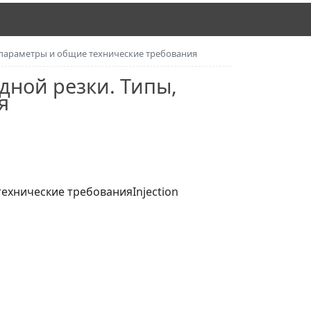
 параметры и общие технические требования
дной резки. Типы,
я
нические требованияInjection