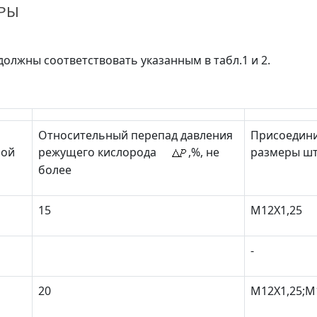
ТРЫ
должны соответствовать указанным в табл.1 и 2.
Относительный перепад давления
Присоедин
мой
режущего кислорода
,%, не
размеры ш
более
15
М12Х1,25
-
20
М12Х1,25;M