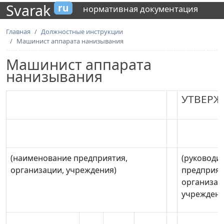
Svarak
ru
нормативная документация
Главная
Должностные инструкции
Машинист аппарата нанизывания
Машинист аппарата
нанизывания
УТВЕР
(наименование предприятия,
(руководи
организации, учреждения)
предприят
организац
учреждени