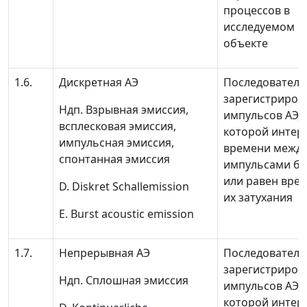
процессов в
исследуемом
объекте
1.6.
Дискретная АЭ
Последователь
зарегистриров
Ндп.
Взрывная эмиссия,
импульсов АЭ, 
всплесковая эмиссия,
которой интер
импульсная эмиссия,
времени межд
спонтанная эмиссия
импульсами б
или равен вре
D. Diskret Schallemission
их затухания
Е. Burst acoustic emission
1.7.
Непрерывная АЭ
Последователь
зарегистриров
Ндп.
Сплошная эмиссия
импульсов АЭ, 
которой интер