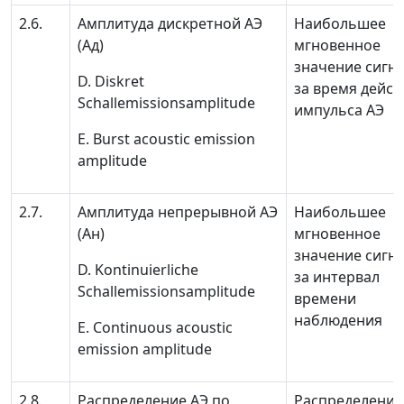
2.6.
Амплитуда дискретной АЭ
Наибольшее
(
А
д
)
мгновенное
значение сигна
D. Diskret
за время дейст
Schallemissionsamplitude
импульса АЭ
Е. Burst acoustic emission
amplitude
2.7.
Амплитуда непрерывной АЭ
Наибольшее
(
А
н
)
мгновенное
значение сигна
D. Kontinuierliche
за интервал
Schallemissionsamplitude
времени
наблюдения
E. Continuous acoustic
emission amplitude
2.8.
Распределение АЭ по
Распределение