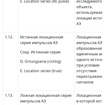
Е. Location series (AE pulse)
исследуемого
объекта,
используемая 
локации источ
АЭ
1.12.
Истинная локационная
Локационная с
серия импульсов АЭ
импульсов АЭ,
образованная
Сокр.
Истинная серия
единичным акт
одного источн
D. Ortungserie (richtig)
при условии
Е. Location series (true)
отсутствия
переотраженн
сигналов
1.13.
Ложная локационная серия
Локационная с
импульсов АЭ
в которой хотя