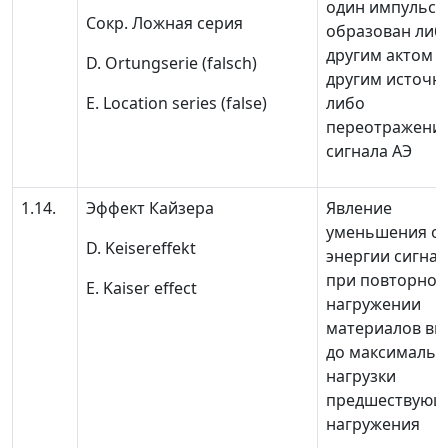
один импульс
Сокр.
Ложная серия
образован либ
другим актом А
D. Ortungserie (falsch)
другим источн
Е. Location series (false)
либо
переотражени
сигнала АЭ
1.14.
Эффект Кайзера
Явление
уменьшения о
D. Keisereffekt
энергии сигнал
при повторно
E. Kaiser effect
нагружении
материалов вп
до максимальн
нагрузки
предшествующ
нагружения