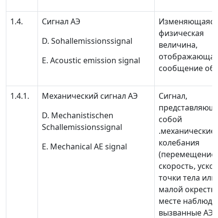
1.4.
Сигнал АЭ
Изменяющаяс
физическая
D. Sohallemissionssignal
величина,
отображающа
E. Acoustic emission signal
сообщение об 
1.4.1.
Механический сигнал АЭ
Сигнал,
представляющ
D. Mechanistischen
собой
Schallemissionssignal
.механические
колебания
E. Mechanical AE signal
(перемещение,
скорость, уско
точки тела или
малой окрестн
месте наблюде
вызванные АЭ