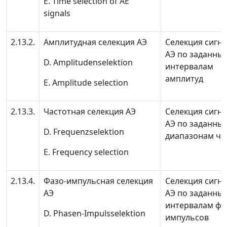
E. Time selection of AE
signals
2.13.2.
Амплитудная селекция АЭ
Селекция сигн
АЭ по заданны
D. Amplitudenselektion
интервалам
амплитуд
E. Amplitude selection
2.13.3.
Частотная селекция АЭ
Селекция сигн
АЭ по заданны
D. Frequenzselektion
диапазонам ча
E. Frequency selection
2.13.4.
Фазо-импульсная селекция
Селекция сигн
АЭ
АЭ по заданны
интервалам фа
D. Phasen-Impulsselektion
импульсов