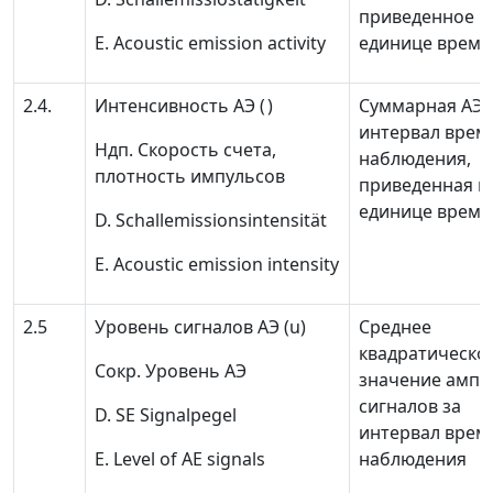
приведенное к
Е. Acoustic emission activity
единице време
2.4.
Интенсивность АЭ
(
)
Суммарная АЭ 
интервал врем
Ндп.
Скорость счета,
наблюдения,
плотность импульсов
приведенная к
единице време
D. Schallemissio
nsintensität
Е. Acoustic emission intensity
2.5
Уровень сигналов АЭ
(
u
)
Среднее
квадратическо
Сокр.
Уровень АЭ
значение ампл
сигналов за
D. SE Signalpegel
интервал врем
Е. Level of AE signals
наблюдения