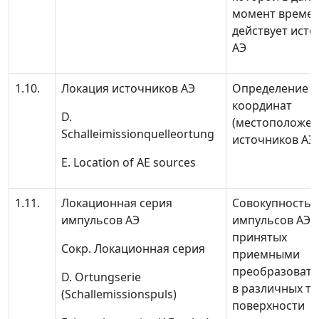
момент време
действует исто
АЭ
1.10.
Локация источников АЭ
Определение
координат
D.
(местоположен
Schalleimissionquelleortung
источников АЭ
E. Location of AE sources
1.11.
Локационная серия
Совокупность
импульсов АЭ
импульсов АЭ,
принятых
Сокр.
Локационная серия
приемными
преобразоват
D. Ortungserie
в различных то
(Schallemissionspuls)
поверхности