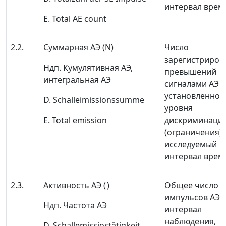
интервал врем
E. Total AE count
2.2.
Суммарная АЭ
(N)
Число
зарегистриров
Ндп.
Кумулятивная АЭ,
превышений
интегральная АЭ
сигналами АЭ
установленног
D. Schalleimissionssumme
уровня
Е. Total emission
дискриминаци
(ограничения) 
исследуемый
интервал врем
2.3.
Активность АЭ
(
)
Общее число
импульсов АЭ 
Ндп.
Частота АЭ
интервал
наблюдения,
D.
Schallemissiostätigkeit