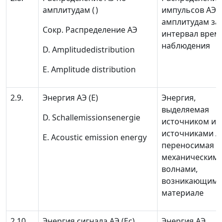
амплитудам
(
)
импульсов АЭ 
амплитудам за
Сокр.
Распределение АЭ
интервал врем
наблюдения
D. Amplitudedistribution
E. Amplitude distribution
2.9.
Энергия АЭ
(
Е
)
Энергия,
выделяемая
D. Schallemissionsenergie
источником ил
источниками А
E. Acoustic emission energy
переносимая
механическим
волнами,
возникающими
материале
2.10
Энергия сигнала АЭ
(
E
с
)
Энергия АЭ,