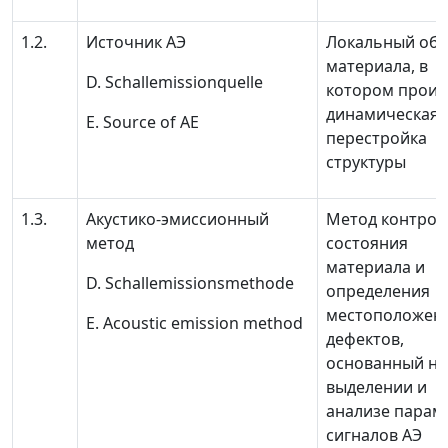
1.2.
Источник АЭ
Локальный об
материала, в
D. Schallemissionquelle
котором проис
динамическая
Е. Source of AE
перестройка
структуры
1.3.
Акустико-эмиссионный
Метод контрол
метод
состояния
материала и
D. Schallemissionsmethode
определения
местоположен
Е. Acoustic emission method
дефектов,
основанный на
выделении и
анализе парам
сигналов АЭ