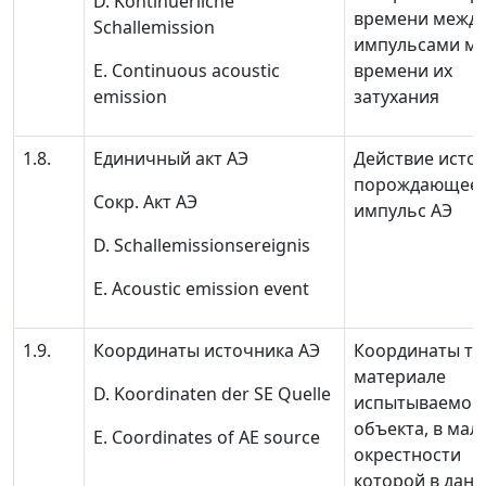
D. Kontinuerliche
времени межд
Schallemission
импульсами м
Е. Continuous acoustic
времени их
emission
затухания
1.8.
Единичный акт АЭ
Действие источ
порождающее 
Сокр.
Акт АЭ
импульс АЭ
D. Schallemissionsereignis
Е. Acoustic emission event
1.9.
Координаты источника АЭ
Координаты то
материале
D. Koordinaten der SE Quelle
испытываемог
объекта, в мал
E. Coordinates of AE source
окрестности
которой в дан