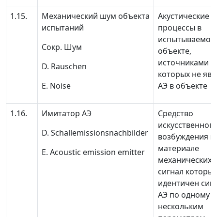
1.15.
Механический шум объекта
Акустические
испытаний
процессы в
испытываемом
Сокр.
Шум
объекте,
источниками
D. Rauschen
которых не явл
Е. Noise
АЭ в объекте
1.16.
Имитатор АЭ
Средство
искусственног
D. Schallemissionsnachbilder
возбуждения в
материале
Е. Acoustic emission emitter
механических 
сигнал которы
идентичен сиг
АЭ по одному 
нескольким