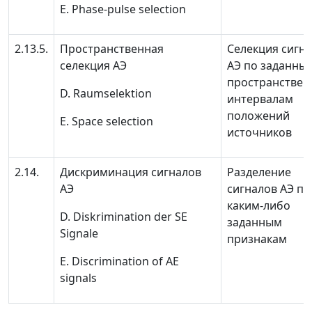
E. Phase-pulse selection
2.13.5.
Пространственная
Селекция сигн
селекция АЭ
АЭ по заданны
пространстве
D. Raumselektion
интервалам
положений
E. Space selection
источников
2.14.
Дискриминация сигналов
Разделение
АЭ
сигналов АЭ по
каким-либо
D. Diskrimination der SE
заданным
Signale
признакам
E. Discrimination of AE
signals