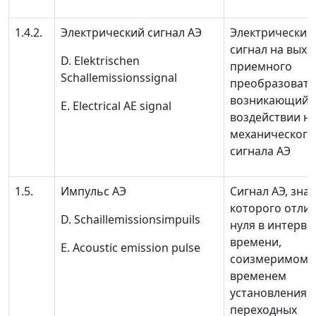
1.4.2.
Электрический сигнал
АЭ
Электрический
сигнал на выхо
D. Elektrischen
приемного
Schallemissionssignal
преобразовате
возникающий 
E
.
Electrical AE signal
воздействии на
механического
сигнала АЭ
1.5.
Импульс АЭ
Сигнал АЭ, зна
которого отли
D. Schaillemissionsimpuils
нуля в интерва
времени,
E. Acoustic emission pulse
соизмеримом 
временем
установления
переходных