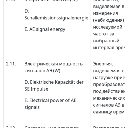
выделяемая в 
D.
измерения
Schallemissionssignalenergie
(наблюдения)
исследуемой п
E. AE signal energy
частот за
выбранный
интервал врем
2.11.
Электрическая мощность
Энергия,
сигналов АЭ
(
W
)
выделяемая на
нагрузке прие
D. Elektrische
Kapazität
der
преобразовате
SE Impulse
под действием
механических
E. Electrical power of AE
сигналов АЭ в
signals
единицу време