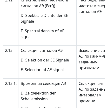
2.12.
Спектральная плотность
Распределение
сигналов АЭ
(
E
с
(
f
))
частотам энер
сигналов АЭ
D. Spektrale Dichte der SE
Signale
E. Spectral density of AE
signals
2.13.
Селекция сигналов АЭ
Выделение сиг
АЭ по каким-ли
D. Selektion der SE Signale
заданным
признакам
E. Selection of AE signals
2.13.1.
Временная селекция АЭ
Селекция сигн
АЭ по заданны
D. Zeitselektion der
интервалам
Schallemission
времени