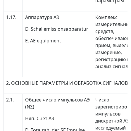
параметрам
1.17.
Аппаратура АЭ
Комплекс
измерительны
D. Schallemissionsapparatur
средств,
обеспечивающ
Е. AE equipment
прием, выделе
измерение,
регистрацию н
анализ сигнало
2. ОСНОВНЫЕ ПАРАМЕТРЫ И ОБРАБОТКА СИГНАЛОВ 
2.1.
Общее число импульсов АЭ
Число
(
N
Σ
)
зарегистриров
импульсов
Ндп.
Счет АЭ
дискретной АЭ 
исследуемый
D. Totalzahl der SE Impulse