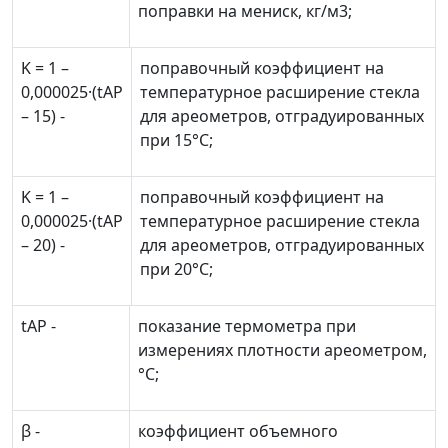
поправки на мениск, кг/м
3
;
K
= 1
–
поправочный коэффициент на
0,000025·(
t
AP
температурное расширение стекла
–
15) -
для ареометров, отградуированных
при 15°С;
K
= 1
–
поправочный коэффициент на
0,000025·(
t
AP
температурное расширение стекла
–
20) -
для ареометров, отградуированных
при 20°С;
t
AP
-
показание термометра при
измерениях плотности ареометром,
°С;
β
-
коэффициент объемного