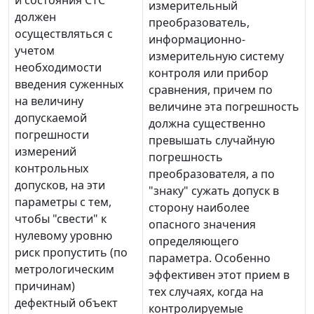
и состояния СТС
измерительный
должен
преобразователь,
осуществляться с
информационно-
учетом
измерительную систему
необходимости
контроля или прибор
введения суженных
сравнения, причем по
на величину
величине эта погрешность
допускаемой
должна существенно
погрешности
превышать случайную
измерений
погрешность
контрольных
преобразователя, а по
допусков, на эти
"знаку" сужать допуск в
параметры с тем,
сторону наиболее
чтобы "свести" к
опасного значения
нулевому уровню
определяющего
риск пропустить (по
параметра. Особенно
метрологическим
эффективен этот прием в
причинам)
тех случаях, когда на
дефектный объект
контролируемые