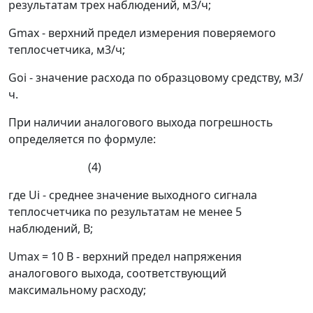
результатам трех наблюдений, м
3
/ч;
G
max
- верхний предел измерения поверяемого
теплосчетчика, м
3
/ч;
G
oi
- значение расхода по образцовому средству, м
3
/
ч.
При наличии аналогового выхода погрешность
определяется по формуле:
(4)
где U
i
- среднее значение выходного сигнала
теплосчетчика по результатам не менее 5
наблюдений, В;
U
max
= 10 В - верхний предел напряжения
аналогового выхода, соответствующий
максимальному расходу;