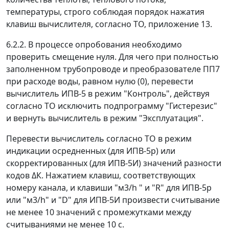
температуры, строго соблюдая порядок нажатия
клавиш вычислителя, согласно ТО, приложение 13.
6.2.2. В процессе опробования необходимо
проверить смещение нуля. Для чего при полностью
заполненном трубопроводе и преобразователе ПП7
при расходе воды, равном нулю (0), перевести
вычислитель ИПВ-5 в режим "Контроль", действуя
согласно ТО исключить подпрограмму "Гистерезис"
и вернуть вычислитель в режим "Эксплуатация".
Перевести вычислитель согласно ТО в режим
индикации осредненных (для ИПВ-5р) или
скорректированных (для ИПВ-5И) значений разности
кодов
Δ
К. Нажатием клавиш, соответствующих
номеру канала, и клавиши "м
3
/h " и "R" для ИПВ-5р
или "м
3
/h" и "D" для ИПВ-5И произвести считывание
не менее 10 значений с промежутками между
считываниями не менее 10 с.