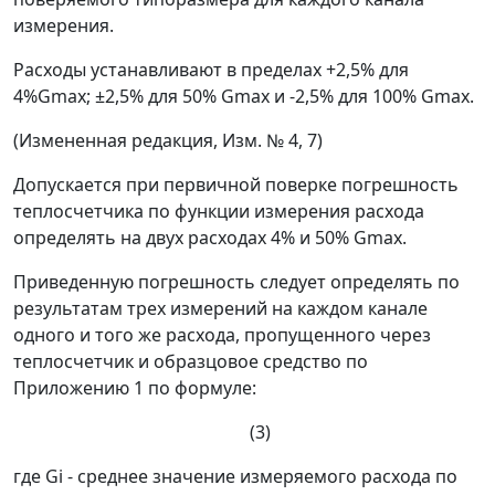
измерения.
Расходы устанавливают в пределах +2,5% для
4%G
max
;
±
2,5% для 50% G
max
и -2,5% для 100% G
max
.
(Измененная редакция, Изм. № 4, 7)
Допускается при первичной поверке погрешность
теплосчетчика по функции измерения расхода
определять на двух расходах 4% и 50% G
max
.
Приведенную погрешность следует определять по
результатам трех измерений на каждом канале
одного и того же расхода, пропущенного через
теплосчетчик и образцовое средство по
Приложению 1 по формуле:
(3)
где G
i
- среднее значение измеряемого расхода по