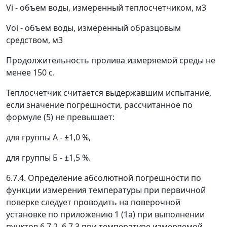
V
i
- объем воды, измеренный теплосчетчиком, м
3
V
oi
- объем воды, измеренный образцовым
средством, м
3
Продолжительность пролива измеряемой среды не
менее 150 с.
Теплосчетчик считается выдержавшим испытание,
если значение погрешности, рассчитанное по
формуле (5) не превышает:
для группы А - ±1,0 %,
для группы Б - ±1,5 %.
6.7.4. Определение абсолютной погрешности по
функции измерения температуры при первичной
поверке следует проводить на поверочной
установке по приложению 1 (1a) при выполнении
пунктов 6.7.2, 6.7.3 при температуре измеряемой