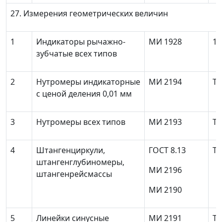
27. Измерения геометрических величин
1
Индикаторы рычажно-
МИ 1928
1 
зубчатые всех типов
2
Нутромеры индикаторные
МИ 2194
То
с ценой деления 0,01 мм
3
Нутромеры всех типов
МИ 2193
То
4
Штангенциркули,
ГОСТ 8.13
То
штангенглубиномеры,
МИ 2196
штангенрейсмассы
МИ 2190
5
Линейки синусные
МИ 2191
То