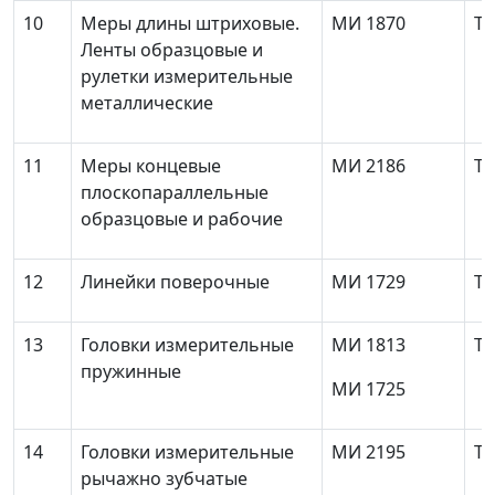
10
Меры длины штриховые.
МИ 1870
То
Ленты образцовые и
рулетки измерительные
металлические
11
Меры концевые
МИ 2186
То
плоскопараллельные
образцовые и рабочие
12
Линейки поверочные
МИ 1729
То
13
Головки измерительные
МИ 1813
То
пружинные
МИ 1725
14
Головки измерительные
МИ 2195
То
рычажно зубчатые