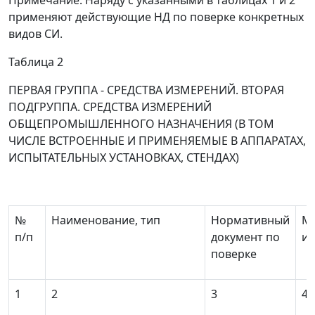
Примечание. Наряду с указанными в таблицах 1 и 2
применяют действующие НД по поверке конкретных
видов СИ.
Таблица 2
ПЕРВАЯ ГРУППА - СРЕДСТВА ИЗМЕРЕНИЙ. ВТОРАЯ
ПОДГРУППА. СРЕДСТВА ИЗМЕРЕНИЙ
ОБЩЕПРОМЫШЛЕННОГО НАЗНАЧЕНИЯ (В ТОМ
ЧИСЛЕ ВСТРОЕННЫЕ И ПРИМЕНЯЕМЫЕ В АППАРАТАХ,
ИСПЫТАТЕЛЬНЫХ УСТАНОВКАХ, СТЕНДАХ)
№
Наименование, тип
Нормативный
М
п/п
документ по
ин
поверке
1
2
3
4