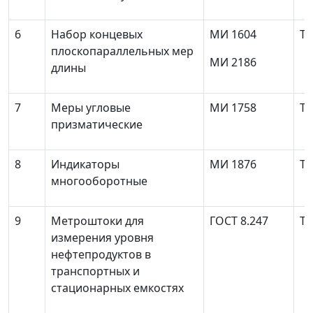
6
Набор концевых
МИ 1604
То
плоскопараллельных мер
МИ 2186
длины
7
Меры угловые
МИ 1758
То
призматические
8
Индикаторы
МИ 1876
То
многооборотные
9
Метроштоки для
ГОСТ 8.247
То
измерения уровня
нефтепродуктов в
транспортных и
стационарных емкостях