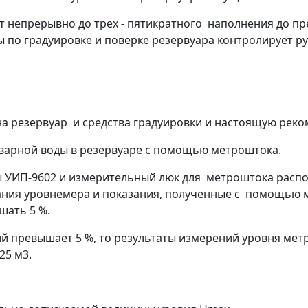
ют непрерывно до трех - пятикратного наполнения до п
 по градуировке и поверке резервуара контролирует ру
на резервуар и средства градуировки и настоящую рек
оварной воды в резервуаре с помощью метроштока.
емы УИП-9602 и измерительный люк для метроштока распо
зания уровнемера и показания, полученные с помощью 
шать 5 %.
й превышает 5 %, то результаты измерений уровня мет
25 м
3
.