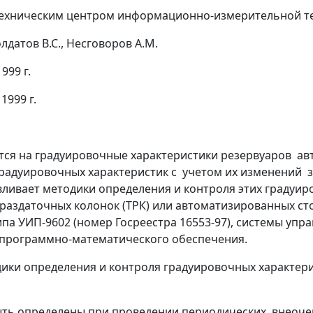
ехническим центром информационно-измерительной те
лдатов B.C., Несговоров A.M.
99 г.
999 г.
ся на градуировочные характеристики резервуаров авт
градуировочных характеристик с учетом их изменений 
авливает методики определения и контроля этих градуи
аздаточных колонок (ТРК) или автоматизированных сто
па УИП-9602 (номер Госреестра 16553-97), системы упра
 и программно-математического обеспечения.
дики определения и контроля градуировочных характер
ыть определены при проведении периодических, внеоче