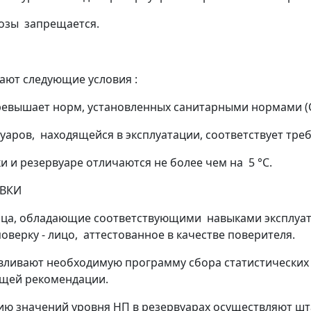
розы запрещается.
ают следующие условия :
превышает норм, установленных санитарными нормами (С
уаров, находящейся в эксплуатации, соответствует тре
и и резервуаре отличаются не более чем на 5 °С.
ОВКИ
лица, обладающие соответствующими навыками эксплуата
верку - лицо, аттестованное в качестве поверителя.
навливают необходимую программу сбора статистически
оящей рекомендации.
цию значений уровня НП в резервуарах осуществляют ш