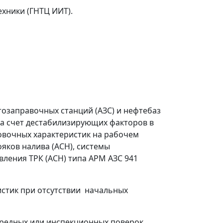
хники (ГНТЦ ИИТ).
озаправочных станций (АЗС) и нефтебаз
за счет дестабилизирующих факторов в
ровочных характеристик на рабочем
яков налива (АСН), системы
вления ТРК (АСН) типа АРМ АЗС 941
истик при отсутствии начальных
редных или инспекционных поверок.