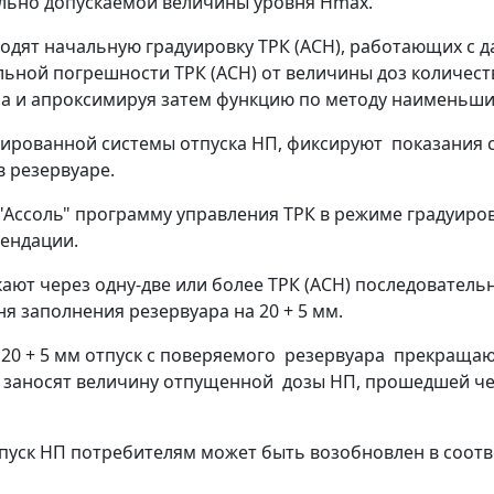
ально допускаемой величины уровня Нmax.
одят начальную градуировку ТРК (АСН), работающих с 
ной погрешности ТРК (АСН) от величины доз количеств
а и апроксимируя затем функцию по методу наименьши
изированной системы отпуска НП, фиксируют показания 
 резервуаре.
 "Ассоль" программу управления ТРК в режиме градуир
мендации.
кают через одну-две или более ТРК (АСН) последовател
я заполнения резервуара на 20 + 5 мм.
у 20 + 5 мм отпуск с поверяемого резервуара прекраща
заносят величину отпущенной дозы НП, прошедшей чер
пуск НП потребителям может быть возобновлен в соответ