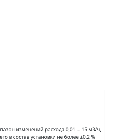
азон изменений расхода 0,01 ... 15 м
3
/ч,
го в состав установки не более ±0,2 %