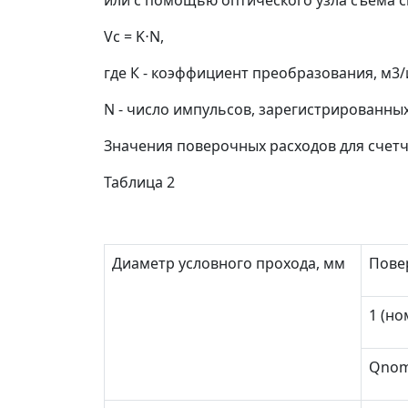
или с помощью оптического узла съема с
V
c
= K
⋅
N,
где К - коэффициент преобразования, м
3
/
N - число импульсов, зарегистрированны
Значения поверочных расходов для счетч
Таблица 2
Диаметр условного прохода, мм
Пове
1 (н
Q
no