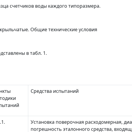
азца счетчиков воды каждого типоразмера.
 крыльчатые. Общие технические условия
дставлены в табл. 1.
нкты
Средства испытаний
тодики
пытаний
.1.
Установка поверочная расходомерная, диап
погрешность эталонного средства, входяще