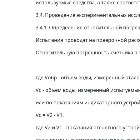
используемые средства, а также соответ
3.4. Проведение экспериментальных исс
3.4.1. Определение относительной погре
Испытания проводят на поверочной расх
Относительную погрешность счетчика в 
где V
o6p
- объем воды, измеренный этал
V
c
- объем воды, измеренный испытуемым
или по показаниям индикаторного устро
V
c
= V
2
- V
1
,
где V
2
и V
1
- показания отсчетного устрой