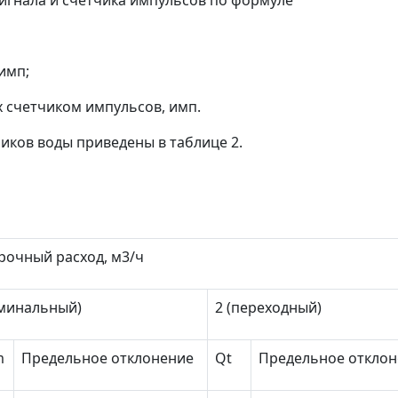
игнала и счетчика импульсов по формуле
имп;
х счетчиком импульсов, имп.
иков воды приведены в таблице 2.
рочный расход, м
3
/ч
оминальный)
2 (переходный)
m
Предельное отклонение
Q
t
Предельное откло