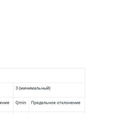
3 (минимальный)
нение
Q
min
Предельное отклонение