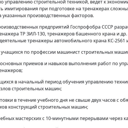
 управлению строительной техникой, ведет к экономии
ь имитирования при подготовке на тренажерах сложных 
а указанных производственных факторов.
роизводственных предприятий Госпрофобра СССР разра
ренажера ТР ЗИЛ-130, тренажеров башенного крана и др
одеятельные тренажеры автомобильного крана КС-2561 
 учащихся по профессии машинист строительных машин
 основных приемов и навыков выполнения работ по упр
енажеров;
щихся в начальный период обучения управлению техник
узлов строительных машин;
овки в течение учебного дня не свыше двух часов с о
змов конструкций строительных машин;
чебных мастерских с 10-минутными перерывами через ка