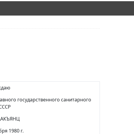
ждаю
лавного государственного санитарного
СССР
СААКЪЯНЦ
бря 1980 г.