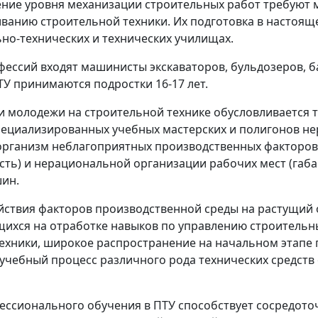
ние уровня механизации строительных работ требуют
ванию строительной техники. Их подготовка в настоящ
но-технических и технических училищах.
ессий входят машинисты экскаваторов, бульдозеров, б
У принимаются подростки 16-17 лет.
 молодежи на строительной технике обусловливается т
пециализированных учебных мастерских и полигонов не
х организм неблагоприятных производственных факторо
сть) и нерациональной организации рабочих мест (габ
шин.
йствия факторов производственной среды на растущий 
щихся на отработке навыков по управлению строитель
техники, широкое распространение на начальном этапе
учебный процесс различного рода технических средств
ессионального обучения в ПТУ способствует сосредот