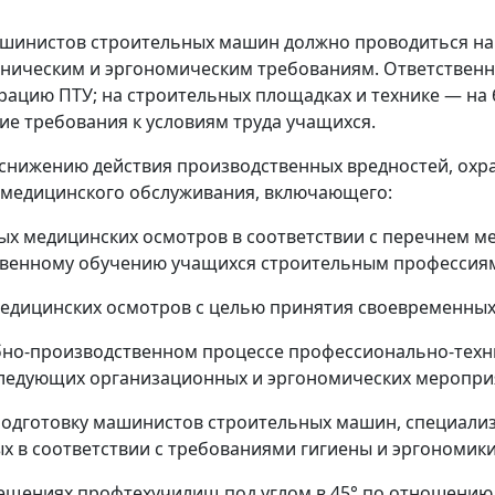
шинистов строительных машин должно проводиться на
ническим и эргономическим требованиям. Ответственно
рацию ПТУ; на строительных площадках и технике
—
на 
е требования к условиям труда учащихся.
 снижению действия производственных вредностей, охр
 медицинского обслуживания, включающего:
ых медицинских осмотров в соответствии с перечнем м
твенному обучению учащихся строительным профессия
медицинских осмотров с целью принятия своевременны
ебно-производственном процессе профессионально-тех
следующих организационных и эргономических меропри
х подготовку машинистов строительных машин, специал
ых в соответствии с требованиями гигиены и эргономи
ещениях профтехучилищ под углом в 45° по отношению