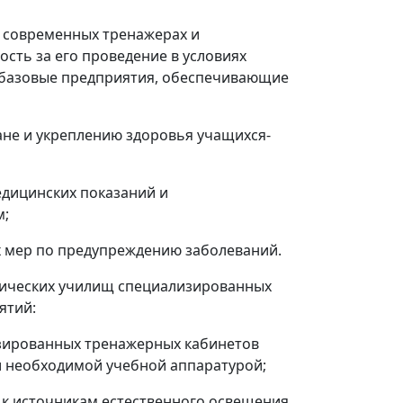
 современных тренажерах и
сть за его проведение в условиях
базовые предприятия, обеспечивающие
ане и укреплению здоровья учащихся-
едицинских показаний и
м;
х мер по предупреждению заболеваний.
нических училищ специализированных
ятий:
изированных тренажерных кабинетов
ки необходимой учебной аппаратурой;
 к источникам естественного освещения