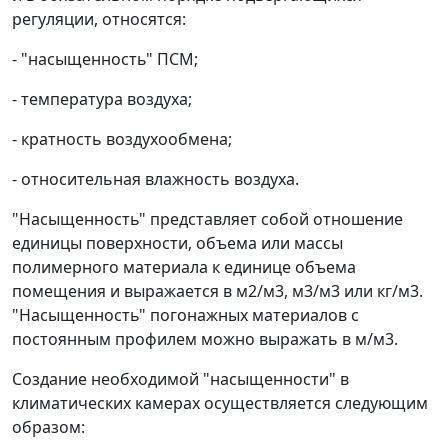
регуляции, относятся:
- "насыщенность" ПСМ;
- температура воздуха;
- кратность воздухообмена;
- относительная влажность воздуха.
"Насыщенность" представляет собой отношение
единицы поверхности, объема или массы
полимерного материала к единице объема
помещения и выражается в м
2
/м
3
, м
3
/м
3
или кг/м
3
.
"Насыщенность" погонажных материалов с
постоянным профилем можно выражать в м/м
3
.
Создание необходимой "насыщенности" в
климатических камерах осуществляется следующим
образом: