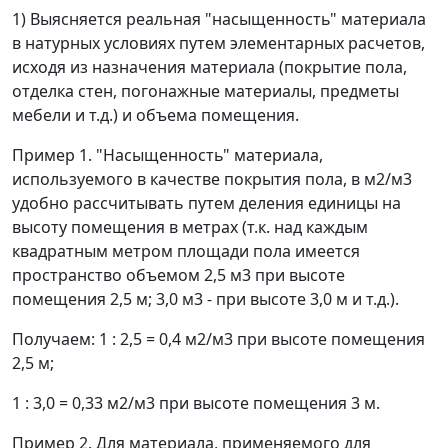
1) Выясняется реальная "насыщенность" материала
в натурных условиях путем элементарных расчетов,
исходя из назначения материала (покрытие пола,
отделка стен, погонажные материалы, предметы
мебели и т.д.) и объема помещения.
Пример 1.
"Насыщенность" материала,
используемого в качестве покрытия пола, в м
2
/м
3
удобно рассчитывать путем деления единицы на
высоту помещения в метрах (т.к. над каждым
квадратным метром площади пола имеется
пространство объемом 2,5 м
3
при высоте
помещения 2,5 м; 3,0 м
3
- при высоте 3,0 м и т.д.).
Получаем: 1 : 2,5 = 0,4 м
2
/м
3
при высоте помещения
2,5 м;
1 : 3,0 = 0,33 м
2
/м
3
при высоте помещения 3 м.
Пример 2.
Для материала, применяемого для