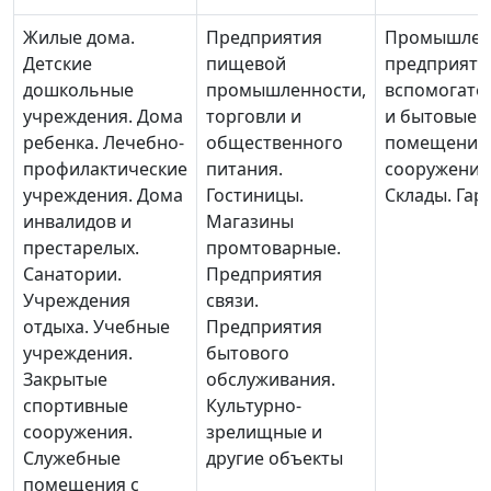
Жилые дома.
Предприятия
Промышлен
Детские
пищевой
предприяти
дошкольные
промышленности,
вспомогате
учреждения. Дома
торговли и
и бытовые
ребенка. Лечебно-
общественного
помещения
профилактические
питания.
сооружения
учреждения. Дома
Гостиницы.
Склады. Гар
инвалидов и
Магазины
престарелых.
промтоварные.
Санатории.
Предприятия
Учреждения
связи.
отдыха. Учебные
Предприятия
учреждения.
бытового
Закрытые
обслуживания.
спортивные
Культурно-
сооружения.
зрелищные и
Служебные
другие объекты
помещения с