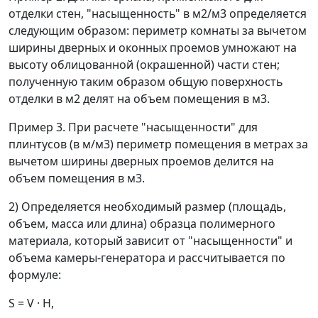
отделки стен, "насыщенность" в м
2
/м
3
определяется
следующим образом: периметр комнаты за вычетом
ширины дверных и оконных проемов умножают на
высоту облицованной (окрашенной) части стен;
полученную таким образом общую поверхность
отделки в м
2
делят на объем помещения в м
3
.
Пример 3.
При расчете "насыщенности" для
плинтусов (в м/м
3
) периметр помещения в метрах за
вычетом ширины дверных проемов делится на
объем помещения в м
3
.
2) Определяется необходимый размер (площадь,
объем, масса или длина) образца полимерного
материала, который зависит от "насыщенности" и
объема камеры-генератора и рассчитывается по
формуле:
S
=
V
·
H
,