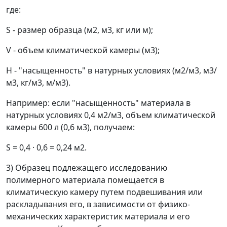
где:
S
- размер образца (м
2
, м
3
, кг или м);
V
- объем климатической камеры (м
3
);
H
- "насыщенность" в натурных условиях (м
2
/м
3
, м
3
/
м
3
, кг/м
3
, м/м
3
).
Например: если "насыщенность" материала в
натурных условиях 0,4 м
2
/м
3
, объем климатической
камеры 600 л (0,6 м
3
), получаем:
S
= 0,4 · 0,6 = 0,24 м
2
.
3) Образец подлежащего исследованию
полимерного материала помещается в
климатическую камеру путем подвешивания или
раскладывания его, в зависимости от физико-
механических характеристик материала и его