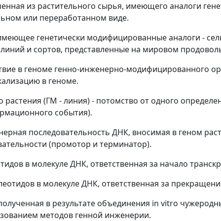
ченная из растительного сырья, имеющего аналоги ге
льном или переработанном виде.
 имеющее генетически модифицированные аналоги
- се
линий и сортов, представленные на мировом продовол
ствие в геноме генно-инженерно-модифицированного ор
ализацию в геноме.
растения (ГМ - линия)
- потомство от одного определе
рмационного события).
нерная последовательность ДНК, вносимая в геном раст
вательности
(промотор и терминатор).
тидов в молекуле ДНК, ответственная за начало транск
леотидов в молекуле ДНК, ответственная за прекращени
полученная в результате объединения in vitro чужеродн
зованием методов генной инженерии.