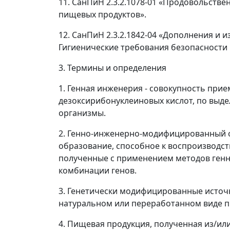
11. СанПиН 2.3.2.1078-01 «Продовольств
пищевых продуктов».
12. СанПиН 2.3.2.1842-04 «Дополнения и 
Гигиенические требования безопасности
3. Термины и определения
1.
Генная инженерия
- совокупность прием
дезоксирибонуклеиновых кислот, по выде
организмы.
2.
Генно-инженерно-модифицированный 
образование, способное к воспроизводст
полученные с применением методов генно
комбинации генов.
3.
Генетически модифицированные источн
натуральном или переработанном виде п
4.
Пищевая продукция, полученная из/ил