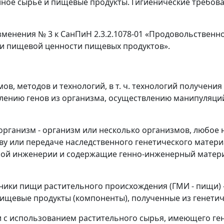
енное сырье и пищевые продукты. Гигиенические требо
изменения № 3 к СанПиН 2.3.2.1078-01 «Продовольствен
 и пищевой ценности пищевых продуктов».
ов, методов и технологий, в т. ч. технологий получен
лению генов из организма, осуществлению манипуляций 
организм
- организм или несколько организмов, любое 
ву или передаче наследственного генетического матери
й инженерии и содержащие генно-инженерный материал,
ики пищи растительного происхождения (ГМИ - пищи)
ищевые продукты (компоненты), полученные из генети
и с использованием растительного сырья, имеющего г