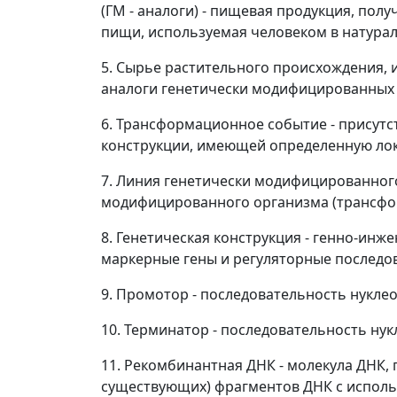
(ГМ - аналоги)
- пищевая продукция, полу
пищи, используемая человеком в натура
5.
Сырье растительного происхождения,
аналоги генетически модифицированных 
6.
Трансформационное событие
- присут
конструкции, имеющей определенную лок
7.
Линия генетически модифицированного 
модифицированного организма (трансфо
8.
Генетическая конструкция
- генно-инже
маркерные гены и
регуляторные последо
9.
Промотор
- последовательность нуклео
10.
Терминатор
- последовательность нук
11.
Рекомбинантная ДНК
- молекула ДНК, 
существующих) фрагментов ДНК с исполь