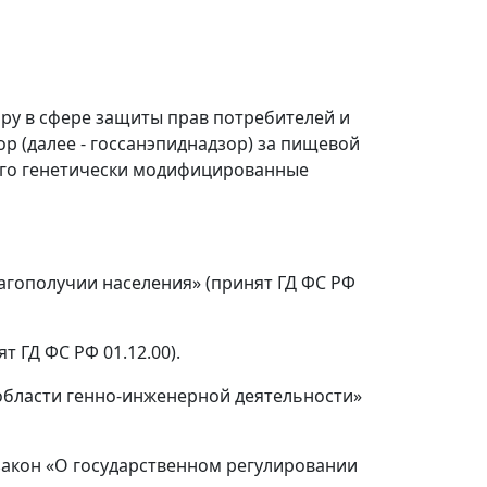
ру в сфере защиты прав потребителей и
р (далее -
госсанэпиднадзор
) за пищевой
его генетически модифицированные
лагополучии населения» (принят ГД ФС РФ
 ГД ФС РФ 01.12.00).
в области генно-инженерной деятельности»
закон «О государственном регулировании