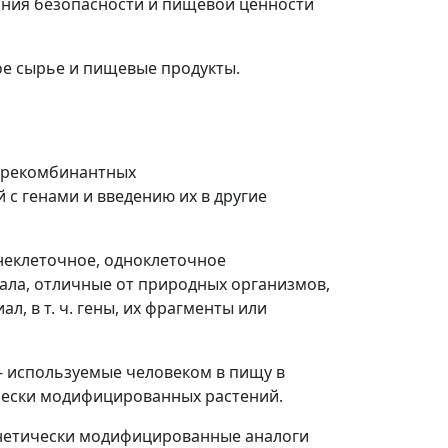
вания безопасности и пищевой ценности
ное сырье и пищевые продукты.
ия рекомбинантных
с генами и введению их в другие
неклеточное, одноклеточное
ала, отличные от природных организмов,
 в т. ч. гены, их фрагменты или
- используемые человеком в пищу в
чески модифицированных растений.
енетически модифицированные аналоги