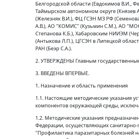
Белгородской области (Евдокимов В.И., Фетт
Таймырском автономном округе (Князев А.
(Железняк В.И.), ФЦ ГСЭН МЗ РФ (Семенова Т
А.В.), АО "КОМИС" (Кузьмин С.М.), АО "М
Степанова К.Б.), Хабаровским НИИЭМ (Черн
(Антыкова Л.П.), ЦГСЭН в Липецкой област
РАН (Беэр С.А.).
2. УТВЕРЖДЕНЫ Главным государственным
3. ВВЕДЕНЫ ВПЕРВЫЕ.
1. Назначение и область применения
1.1. Настоящие методические указания у
компонентов окружающей среды, исключ
1.2. Методические указания предназнач
Федерации, осуществляющих санитарно-п
"Профилактика паразитарных болезней н