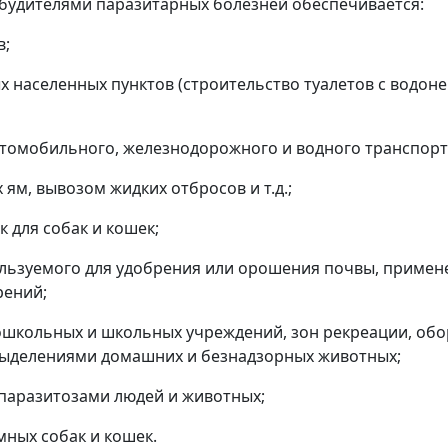
удителями паразитарных болезней обеспечивается:
в;
ых населенных пунктов (строительство туалетов с водо
втомобильного, железнодорожного и водного транспорт
ям, вывозом жидких отбросов и т.д.;
 для собак и кошек;
ользуемого для удобрения или орошения почвы, примен
рений;
 дошкольных и школьных учреждений, зон рекреации, о
выделениями домашних и безнадзорных животных;
 паразитозами людей и животных;
мных собак и кошек.