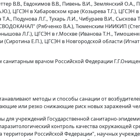
ер В.В., Евдокимов В.В., Пивень В.И., Землянский О.А., П
Ю.), ЦГСЭН в Хабаровском крае (Козырева Т.Г.), ЦГСЭН
.А., Подунова Л.Г., Тухарь Л.И., Чибураев В.И., Сыскова 
ОСВОДОКАНАЛ" (Рябченко В.А.), Тюменским НИИКИП (Степа
ышова Л.Г.), ЦГСЭН в г.Москве (Иванова Т.Н., Тимошенко
и (Сиротина Е.П.), ЦГСЭН в Новгородской области (Игна
 санитарным врачом Российской Федерации Г.Г.Онищенк
станавливают методы и способы санации от возбудител
ающие или резко снижающие риск новых заражений чел
ены для учреждений Государственной санитарно-эпидем
аразитологический контроль качества окружающей сред
а территории Российской Федерации", научных учреж