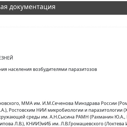
ая документация
ЕЗНЕЙ
ия населения возбудителями паразитозов
вского, ММА им. И.М.Сеченова Минздрава России (Рома
 О.А.), Ростовским НИИ микробиологии и паразитологии (
окружающей среды им. А.Н.Сысина РАМН (Рахманин Ю.А., М
рипова Л.В.), КНИИЭиИБ им. Л.В.Громашевского (Локтева И