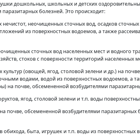
игрушки дошкольных, школьных и детских оздоровительн
 паразитарных болезней. Это происходит:
 нечистот, неочищенных сточных вод, осадков сточных 
отложений из поверхностных водоемов, а также рассеи
еочищенных сточных вод населенных мест и водного тр
зяйств, стоков с поверхности территорий населенных м
культур (овощей, ягод, столовой зелени и др.) на поч
точными водами, водой из поверхностных водоемов, а 
ры) на почве, обсемененной возбудителями паразитарн
руктов, ягод, столовой зелени и т.п. воды поверхностн
на почве, обсемененной возбудителями паразитарных б
 обихода, быта, игрушек и т.п. воды из поверхностных 