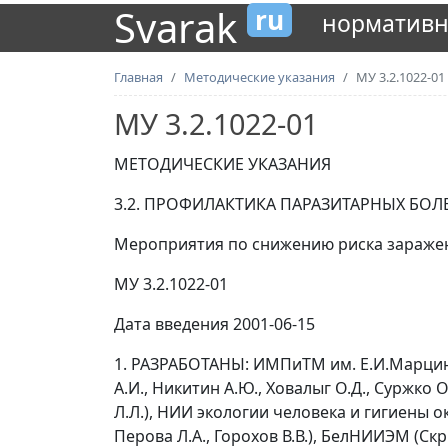
Svarak
ru
нормативн
Главная
Методические указания
МУ 3.2.1022-01
МУ 3.2.1022-01
МЕТОДИЧЕСКИЕ УКАЗАНИЯ
3.2. ПРОФИЛАКТИКА ПАРАЗИТАРНЫХ БОЛ
Мероприятия по снижению риска заражен
МУ 3.2.1022-01
Дата введения 2001-06-15
1. РАЗРАБОТАНЫ: ИМПиТМ им. Е.И.Марцино
А.И., Никитин А.Ю., Ховалыг О.Д., Суржко
Л.Л.), НИИ экологии человека и гигиены 
Перова Л.А., Горохов В.В.), БелНИИЭМ (Ск