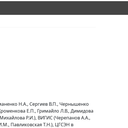
ненко Н.А., Сергиев В.П., Чернышенко
Хроменкова Е.П., Гримайло Л.В., Димидова
ихайлова Р.И.), ВИГИС (Черепанов А.А.,
.М., Павликовская Т.Н.), ЦГСЭН в