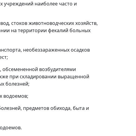
ых учреждений наиболее часто и
вод, стоков животноводческих хозяйств,
вании на территории фекалий больных
анспорта, необеззараженных осадков
ест;
ве, обсемененной возбудителями
также при складировании выращенной
ых болезней;
ых водоемов;
олезней, предметов обихода, быта и
водоемов.