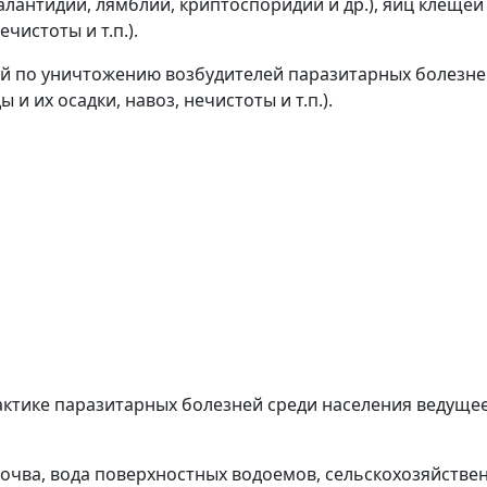
алантидий, лямблий, криптоспоридий и др.), яиц клещ
чистоты и т.п.).
й по уничтожению возбудителей паразитарных болезн
 и их осадки, навоз, нечистоты и т.п.).
актике паразитарных болезней среди населения ведуще
очва, вода поверхностных водоемов, сельскохозяйствен