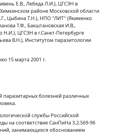
ивень Е.В., Лебеда Л.И.), ЦГСЭН в
 в Химкинском районе Московской области
Т.Г., Цыбина Т.Н.), НПО "ЛИТ" (Якименко
нова Т.Ф., Бакштановская И.В.,
 Н.И.), ЦГСЭН в г.Санкт-Петербурге
тьева В.Н.), Институтом паразитологии
о 15 марта 2001 г.
ей паразитарных болезней различных
овека.
иологической службы Российской
ы на соответствие СанПиНа 3.2.569-96
дений, занимающихся обоснованием