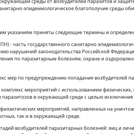
кружающей среды от возбудителей паразитов и защите 
санитарно-эпидемиологическое благополучие среды оби
им указаниям приняты следующие термины и определе
ПН) - часть государственного санитарно-эпидемиологич
ию нарушений законодательства Российской Федерации
ления по паразитарным болезням, охране и оздоровлен
лекс мер по предупреждению попадания возбудителей п
 комплекс мероприятий с использованием физических, 
и паразитозов в окружающей среде с целью исключения
филактических мероприятий, направленных на уничтоже
вотных, так и в окружающей среде.
тадий возбудителей паразитарных болезней: яиц и личи