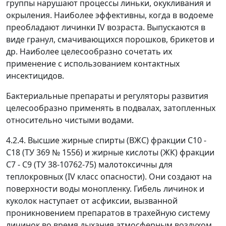
группы нарушают процессы линьки, окукливания и
окрыления. Наиболее эффективны, когда в водоеме
преобладают личинки IV возраста. Выпускаются в
виде гранул, смачивающихся порошков, брикетов и
др. Наиболее целесообразно сочетать их
применение с использованием контактных
инсектицидов.
Бактериальные препараты и регуляторы развития
целесообразно применять в подвалах, затопленных
относительно чистыми водами.
4.2.4. Высшие жирные спирты (ВЖС) фракции C
10
-
C
18
(ТУ 369 № 1556) и жирные кислоты (ЖК) фракции
C
7
- C
9
(ТУ 38-10762-75) малотоксичны для
теплокровных (IV класс опасности). Они создают на
поверхности воды монопленку. Гибель личинок и
куколок наступает от асфиксии, вызванной
проникновением препаратов в трахейную систему
личинок во время дыхания атмосферным воздухом.