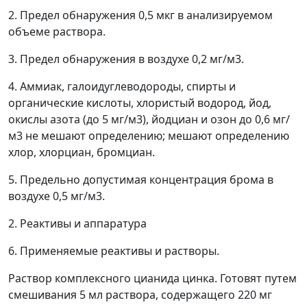
2. Предел обнаружения 0,5 мкг в анализируемом
объеме раствора.
3. Предел обнаружения в воздухе 0,2 мг/м
3
.
4. Аммиак, галоидуглеводороды, спирты и
органические кислоты, хлористый водород, йод,
окислы азота (до 5 мг/м
3
), йодциан и озон до 0,6 мг/
м
3
не мешают определению; мешают определению
хлор, хлорциан, бромциан.
5. Предельно допустимая концентрация брома в
воздухе 0,5 мг/м
3
.
2. Реактивы и аппаратура
6. Применяемые реактивы и растворы.
Раствор комплексного цианида цинка. Готовят путем
смешивания 5 мл раствора, содержащего 220 мг