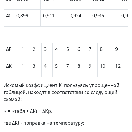
40
0,899
0,911
0,924
0,936
0,94
Δ
P
1
2
3
4
5
6
7
8
9
Δ
K
1
3
4
5
7
8
9
10
12
Искомый коэффициент
K
, пользуясь упрощенной
таблицей, находят в соответствии со следующей
схемой:
K
=
K
табл
+
Δ
K
t
+
Δ
K
p
,
где
Δ
K
t
- поправка на температуру;