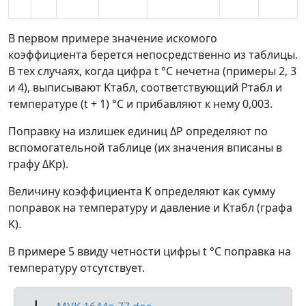
В первом примере значение искомого
коэффициента берется непосредственно из таблицы.
В тех случаях, когда цифра
t
°C нечетна (примеры 2, 3
и 4), выписывают
K
табл
, соответствующий
P
табл
и
температуре (
t
+ 1) °С и прибавляют к нему 0,003.
Поправку на излишек единиц
Δ
P
определяют по
вспомогательной таблице (их значения вписаны в
графу
Δ
K
p
).
Величину коэффициента
K
определяют как сумму
поправок на температуру и давление и
K
табл
(графа
K
).
В примере 5 ввиду четности цифры
t
°C поправка на
температуру отсутствует.