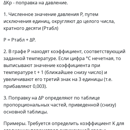
Δ
K
p
- поправка на давление.
1. Численное значение давления
P
, путем
исключения единиц, округляют до целого числа,
кратного десяти (
P
табл
)
P
=
P
табл
+
Δ
P
.
2. В графе
P
находят коэффициент, соответствующий
заданной температуре. Если цифра °C нечетная, то
выписывают значение коэффициента при
температуре
t
+ 1 (ближайшее снизу число) и
увеличивают его третий знак на 3 единицы (т.е.
прибавляют 0,003).
3. Поправку на
Δ
P
определяют по таблице
пропорциональных частей, приведенной (снизу)
основной таблицы.
Примеры. Требуется определить коэффициент
K
для