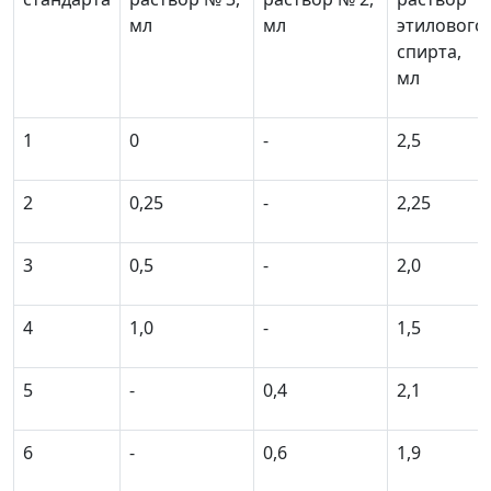
мл
мл
этилового
спирта,
мл
1
0
-
2,5
2
0,25
-
2,25
3
0,5
-
2,0
4
1,0
-
1,5
5
-
0,4
2,1
6
-
0,6
1,9