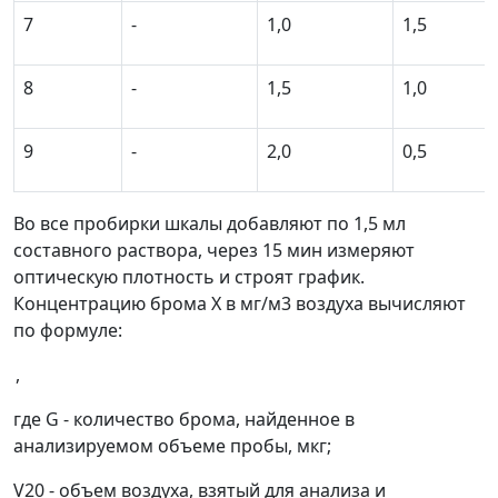
7
-
1,0
1,5
8
-
1,5
1,0
9
-
2,0
0,5
Во все пробирки шкалы добавляют по 1,5 мл
составного раствора, через 15 мин измеряют
оптическую плотность и строят график.
Концентрацию брома
X
в мг/м
3
воздуха вычисляют
по формуле:
,
где
G
- количество брома, найденное в
анализируемом объеме пробы, мкг;
V
20
- объем воздуха, взятый для анализа и