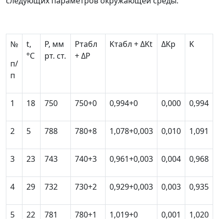
следующих параметров окружающей среды:
№
t
,
P
, мм
P
табл
K
табл
+
Δ
K
t
Δ
K
p
K
°С
рт. ст.
+
Δ
P
п/
п
1
18
750
750+0
0,994+0
0,000
0,994
2
5
788
780+8
1,078+0,003
0,010
1,091
3
23
743
740+3
0,961+0,003
0,004
0,968
4
29
732
730+2
0,929+0,003
0,003
0,935
5
22
781
780+1
1,019+0
0,001
1,020