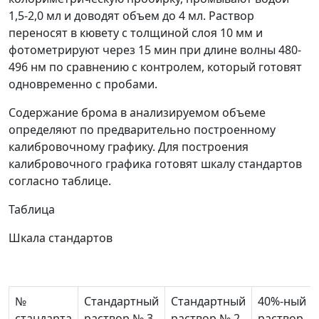
1,5-2,0 мл и доводят объем до 4 мл. Раствор
переносят в кювету с толщиной слоя 10 мм и
фотометрируют через 15 мин при длине волны 480-
496 нм по сравнению с контролем, который готовят
одновременно с пробами.
Содержание брома в анализируемом объеме
определяют по предварительно построенному
калибровочному графику. Для построения
калибровочного графика готовят шкалу стандартов
согласно таблице.
Таблица
Шкала стандартов
№
Стандартный
Стандартный
40%-ный
стандарта
раствор № 3,
раствор № 2,
раствор