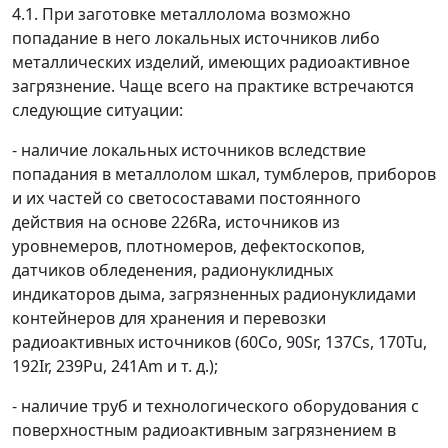
4.1. При заготовке металлолома возможно
попадание в него локальных источников либо
металлических изделий, имеющих радиоактивное
загрязнение. Чаще всего на практике встречаются
следующие ситуации:
- наличие локальных источников вследствие
попадания в металлолом шкал, тумблеров, приборов
и их частей со светосоставами постоянного
действия на основе
226
Ra, источников из
уровнемеров, плотномеров, дефектоскопов,
датчиков обледенения, радионуклидных
индикаторов дыма, загрязненных радионуклидами
контейнеров для хранения и перевозки
радиоактивных источников (
60
Со,
90
Sr,
137
Cs,
170
Tu,
192
Ir,
239
Pu,
241
Am и т. д.);
- наличие труб и технологического оборудования с
поверхностным радиоактивным загрязнением в