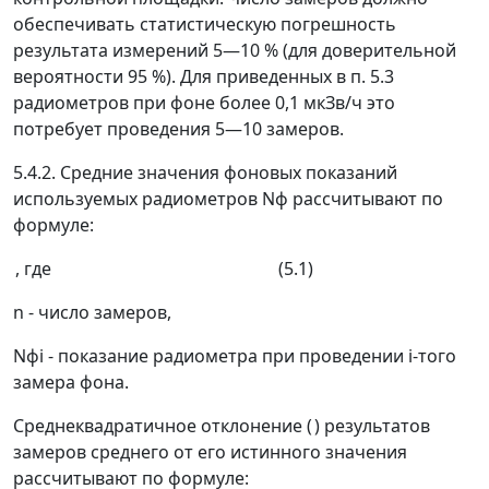
обеспечивать статистическую погрешность
результата измерений 5
—
10 % (для доверительной
вероятности 95 %). Для приведенных в п. 5.3
радиометров при фоне более 0,1 мкЗв/ч это
потребует проведения 5
—
10 замеров.
5.4.2. Средние значения фоновых показаний
используемых радиометров
N
ф
рассчитывают по
формуле:
, где (5.1)
n -
число замеров,
N
фi
-
показание радиометра при проведении
i
-того
замера фона.
Среднеквадратичное отклонение (
) результатов
замеров среднего от его истинного значения
рассчитывают по формуле: