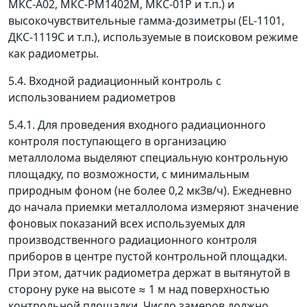
МКС-А02, МКС-РМ1402М, МКС-01Р и т.п.) и
высокочувствительные гамма-дозиметры (EL-1101,
ДКС-1119С и т.п.), используемые в поисковом режиме
как радиометры.
5.4. Входной радиационный контроль с
использованием радиометров
5.4.1. Для проведения входного радиационного
контроля поступающего в организацию
металлолома выделяют специальную контрольную
площадку, по возможности, с минимальным
природным фоном (не более 0,2 мкЗв/ч). Ежедневно
до начала приемки металлолома измеряют значение
фоновых показаний всех используемых для
производственного радиационного контроля
приборов в центре пустой контрольной площадки.
При этом, датчик радиометра держат в вытянутой в
сторону руке на высоте
≈
1 м над поверхностью
контрольной площадки. Число замеров должно