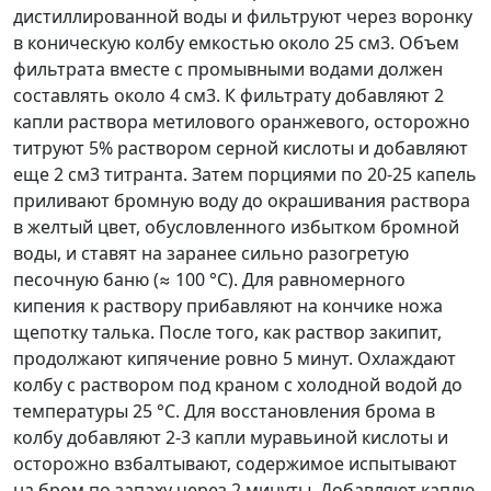
дистиллированной воды и фильтруют через воронку
в коническую колбу емкостью около 25 см
3
. Объем
фильтрата вместе с промывными водами должен
составлять около 4 см
3
. К фильтрату добавляют 2
капли раствора метилового оранжевого, осторожно
титруют 5% раствором серной кислоты и добавляют
еще 2 см
3
титранта. Затем порциями по 20-25 капель
приливают бромную воду до окрашивания раствора
в желтый цвет, обусловленного избытком бромной
воды, и ставят на заранее сильно разогретую
песочную баню (
≈
100 °С). Для равномерного
кипения к раствору прибавляют на кончике ножа
щепотку талька. После того, как раствор закипит,
продолжают кипячение ровно 5 минут. Охлаждают
колбу с раствором под краном с холодной водой до
температуры 25 °С. Для восстановления брома в
колбу добавляют 2-3 капли муравьиной кислоты и
осторожно взбалтывают, содержимое испытывают
на бром по запаху через 2 минуты. Добавляют каплю