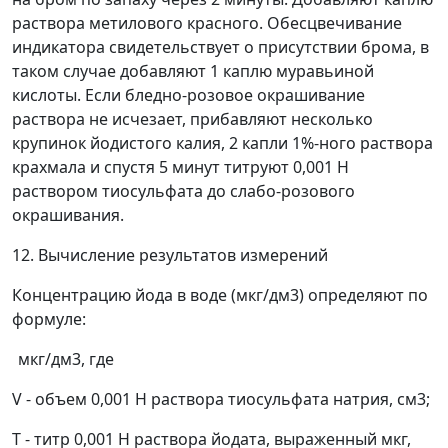
раствора метилового красного. Обесцвечивание
индикатора свидетельствует о присутствии брома, в
таком случае добавляют 1 каплю муравьиной
кислоты. Если бледно-розовое окрашивание
раствора не исчезает, прибавляют несколько
крупинок йодистого калия, 2 капли 1%-ного раствора
крахмала и спустя 5 минут титруют 0,001 Н
раствором тиосульфата до слабо-розового
окрашивания.
12. Вычисление результатов измерений
Концентрацию йода в воде (мкг/дм
3
) определяют по
формуле:
мкг/дм
3
, где
V
- объем 0,001 Н раствора тиосульфата натрия, см
3
;
T
- титр 0,001 Н раствора йодата, выраженный мкг,