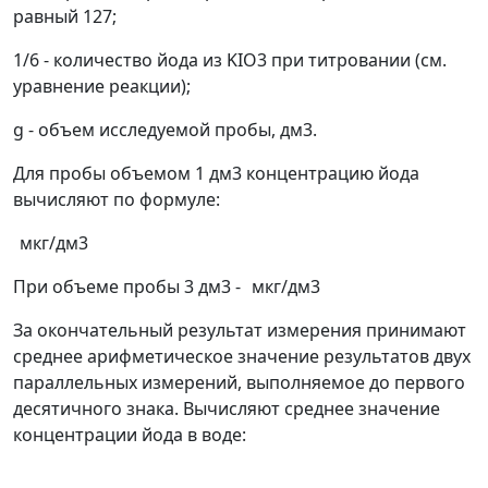
равный 127;
1/6 - количество йода из KIO
3
при титровании (см.
уравнение реакции);
g
- объем исследуемой пробы, дм
3
.
Для пробы объемом 1 дм
3
концентрацию йода
вычисляют по формуле:
мкг/дм
3
При объеме пробы 3 дм
3
-
мкг/дм
3
За окончательный результат измерения принимают
среднее арифметическое значение результатов двух
параллельных измерений, выполняемое до первого
десятичного знака. Вычисляют среднее значение
концентрации йода в воде: