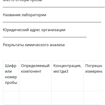
______________________________________________________________
Название лаборатории
____________________________________________________________
Юридический адрес организации
___________________________________________________
Результаты химического анализа
Шифр
Определяемый
Концентрация,
Погрешно
или
компонент
мкг/дм
3
измерения
номер
пробы