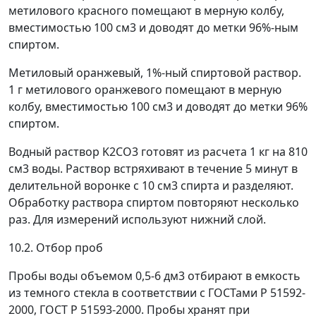
метилового красного помещают в мерную колбу,
вместимостью 100 см
3
и доводят до метки 96%-ным
спиртом.
Метиловый оранжевый, 1%-ный спиртовой раствор.
1 г метилового оранжевого помещают в мерную
колбу, вместимостью 100 см
3
и доводят до метки 96%
спиртом.
Водный раствор K
2
CO
3
готовят из расчета 1 кг на 810
см
3
воды. Раствор встряхивают в течение 5 минут в
делительной воронке с 10 см
3
спирта и разделяют.
Обработку раствора спиртом повторяют несколько
раз. Для измерений используют нижний слой.
10.2. Отбор проб
Пробы воды объемом 0,5-6 дм
3
отбирают в емкость
из темного стекла в соответствии с ГОСТами Р 51592-
2000, ГОСТ Р 51593-2000. Пробы хранят при