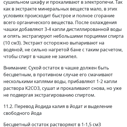
сушильном шкафу и прокаливают в электропечи. Так
как в экстракте минеральных веществ мало, в этих
условиях происходит быстрое и полное сгорание
всего органического вещества. После охлаждения
чашки добавляют 3-4 капли дистиллированной воды
и опять экстрагируют небольшими порциями спирта
(10 см
3
). Экстракт осторожно выпаривают на
водяной, не сильно нагретой бане с таким расчетом,
чтобы спирт в чашке не закипел.
Внимание: Сухой остаток в чашке должен быть
бесцветным, в противном случае его смачивают
несколькими каплями воды, прибавляют 1-2 капли
раствора K
2
CO
3
, сушат и прокаливают снова, но уже
не подвергая экстрагированию спиртом.
11.2. Перевод йодида калия в йодат и выделение
свободного йода
Бесцветный остаток растворяют в 1-1,5 см
3