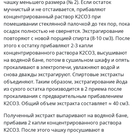
чашку меньшего размера (№ 2). Если остаток
мучнистый и не отстаивается, прибавляют
концентрированный раствор K
2
CO
3
при
помешивании стеклянной палочкой до тех пор, пока
осадок полностью не свернется. Экстрагирование
повторяют с новой порцией спирта (8-10 см
3
). После
этого к остатку прибавляют 2-3 капли
концентрированного раствора K
2
CO
3
, высушивают
на водяной бане, потом в сушильном шкафу и опять
прокаливают в электропечи, увлажняют водой и
снова дважды экстрагируют. Спиртовые экстракты
объединяют. Таким образом, экстрагирование йода
из сухого остатка производится в 2 приема после
прокаливания с предварительным прибавлением
K
2
CO
3
. Общий объем экстракта составляет
≈
40 см
3
.
Полученный экстракт выпаривают на водяной бане,
прибавив 2 капли концентрированного раствора
K
2
CO
3
. После этого чашку просушивают в