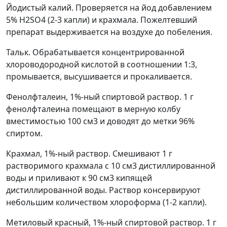
Йодистый калий. Проверяется на йод добавлением
5% H
2
SO
4
(2-3 капли) и крахмала. Пожелтевший
препарат выдерживается на воздухе до побеления.
Тальк. Обрабатывается концентрированной
хлороводородной кислотой в соотношении 1:3,
промывается, высушивается и прокаливается.
Фенолфталеин, 1%-ный спиртовой раствор. 1 г
фенолфталеина помещают в мерную колбу
вместимостью 100 см
3
и доводят до метки 96%
спиртом.
Крахмал, 1%-ный раствор. Смешивают 1 г
растворимого крахмала с 10 см
3
дистиллированной
воды и приливают к 90 см
3
кипящей
дистиллированной воды. Раствор консервируют
небольшим количеством хлороформа (1-2 капли).
Метиловый красный, 1%-ный спиртовой раствор. 1 г