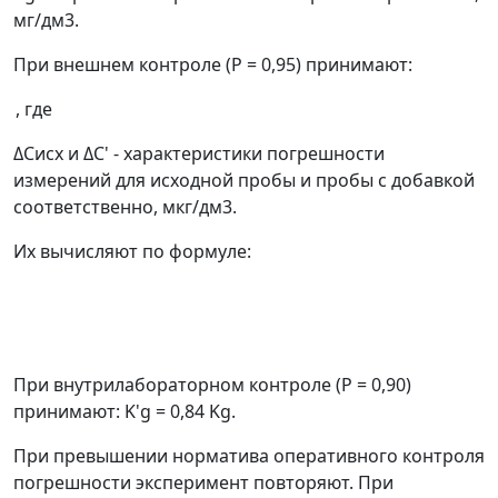
мг/дм
3
.
При внешнем контроле (
Р
= 0,95) принимают:
, где
Δ
С
исх
и
Δ
C'
- характеристики погрешности
измерений для исходной пробы и пробы с добавкой
соответственно, мкг/дм
3
.
Их вычисляют по формуле:
При внутрилабораторном контроле
(P
= 0,90)
принимают:
K'g
= 0,84
Kg.
При превышении норматива оперативного контроля
погрешности эксперимент повторяют. При