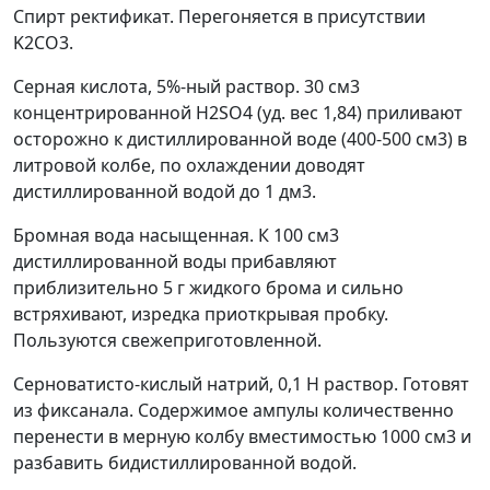
Спирт ректификат. Перегоняется в присутствии
K
2
CO
3
.
Серная кислота, 5%-ный раствор. 30 см
3
концентрированной H
2
SO
4
(уд. вес 1,84) приливают
осторожно к дистиллированной воде (400-500 см
3
) в
литровой колбе, по охлаждении доводят
дистиллированной водой до 1 дм
3
.
Бромная вода насыщенная. К 100 см
3
дистиллированной воды прибавляют
приблизительно 5 г жидкого брома и сильно
встряхивают, изредка приоткрывая пробку.
Пользуются свежеприготовленной.
Серноватисто-кислый натрий, 0,1 Н раствор. Готовят
из фиксанала. Содержимое ампулы количественно
перенести в мерную колбу вместимостью 1000 см
3
и
разбавить бидистиллированной водой.