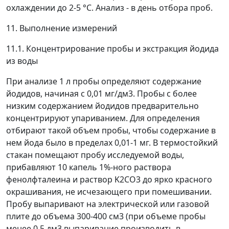
охлаждении до 2-5 °С. Анализ - в день отбора проб.
11. Выполнение измерений
11.1. Концентрирование пробы и экстракция йодида
из воды
При анализе 1 л пробы определяют содержание
йодидов, начиная с 0,01 мг/дм
3
. Пробы с более
низким содержанием йодидов предварительно
концентрируют упариванием. Для определения
отбирают такой объем пробы, чтобы содержание в
нем йода было в пределах 0,01-1 мг. В термостойкий
стакан помещают пробу исследуемой воды,
прибавляют 10 капель 1%-ного раствора
фенолфталеина и раствор K
2
CO
3
до ярко красного
окрашивания, не исчезающего при помешивании.
Пробу выпаривают на электрической или газовой
плите до объема 300-400 см
3
(при объеме пробы
менее 0,5 дм
3
выпаривание производить в