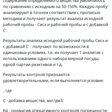
содержание определяемого вещества увеличилось
по сравнению с исходным на 50-150%. Каждую пробу
анализируют в точном соответствии с прописью
методики и получают результат анализа исходной
рабочей пробы -
С
исх
и рабочей пробы и с добавкой
С'.
Результаты анализа исходной рабочей пробы
С
исх
и
с добавкой
С'
- получают по возможности в
одинаковых условиях, т.е. их получает 1 аналитик с
использованием одного набора мерной посуды,
одной партии реактивов и т.д.
Результаты контроля признаются
удовлетворительными, если выполняется условие:
, где
C
- добавка вещества, мкг/дм
3
;
Kg
- норматив оперативного контроля погрешности,