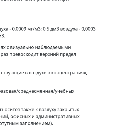
уха - 0,0009 мг/м
3
; 0,5 дм
3
воздуха - 0,0003
м
3
.
иях с визуально наблюдаемыми
е раз превосходит верхний предел
ствующие в воздухе в концентрациях,
разовая/среднесменная/учебных
тносится также к воздуху закрытых
ений, офисных и административных
ртутным заполнением).