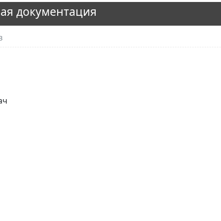
ая документация
3
ач