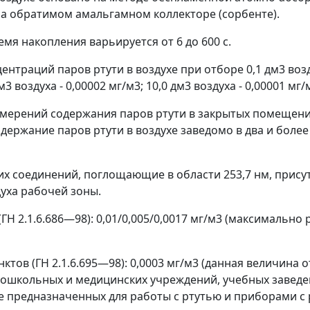
а обратимом амальгамном коллекторе (сорбенте).
мя накопления варьируется от 6 до 600 с.
нтраций паров ртути в воздухе при отборе 0,1 дм
3
возд
дм
3
воздуха - 0,00002 мг/м
3
; 10,0 дм
3
воздуха - 0,00001 мг/
змерений содержания паров ртути в закрытых помещен
держание паров ртути в воздухе заведомо в два и боле
 соединений, поглощающие в области 253,7 нм, присут
уха рабочей зоны.
ГН 2.1.6.686
—
98): 0,01/0,005/0,0017 мг/м
3
(максимально 
ктов (ГН 2.1.6.695
—
98): 0,0003 мг/м
3
(данная величина о
дошкольных и медицинских учреждений, учебных завед
 предназначенных для работы с ртутью и приборами с 