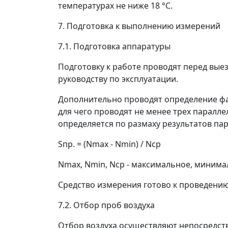
температурах не ниже 18 °С.
7. Подготовка к выполнению измерений
7.1. Подготовка аппаратуры
Подготовку к работе проводят перед вые
руководству по эксплуатации.
Дополнительно проводят определение фак
для чего проводят не менее трех паралл
определяется по размаху результатов па
S
пр.
= (N
max
- N
min
) / N
ср
N
max
, N
min
, N
cp
- максимальное, минима
Средство измерения готово к проведени
7.2. Отбор проб воздуха
Отбор воздуха осуществляют непосредст