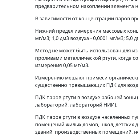
предварительном накоплении элемента н
В зависимости от концентрации паров вре
Нижний предел измерения массовых конце
мг/м
3
; 1,0 дм
3
воздуха - 0,0001 мг/м
3
; 5,0 
Метод не может быть использован для и
проливами металлической ртути, когда со
измерения 0,05 мг/м
3
.
Измерению мешают примеси органических
существенно превышающих ПДК для возд
ПДК паров ртути в воздухе рабочей зоны (
лабораторий, лабораторий НИИ).
ПДК паров ртути в воздухе населенных пун
помещений жилых домов, школ, детских 
зданий, производственных помещений, не