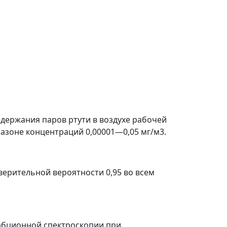
держания паров ртути в воздухе рабочей
азоне концентраций 0,00001
—
0,05 мг/м
3
.
верительной вероятности 0,95 во всем
рбционной спектроскопии при