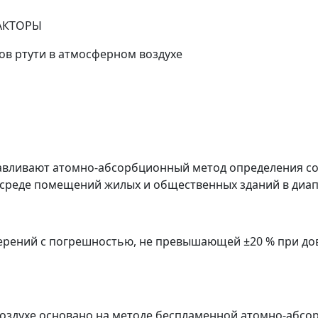
ФАКТОРЫ
в ртути в атмосферном воздухе
авливают атомно-абсорбционный метод определения со
 среде помещений жилых и общественных зданий в диап
ерений с погрешностью, не превышающей
±
20 % при до
воздухе основано на методе беспламенной атомно-абсо