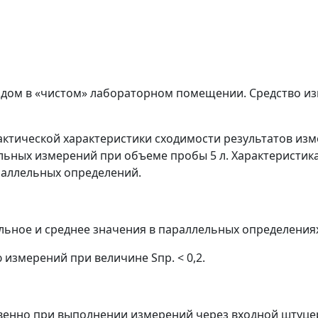
здом в «чистом» лабораторном помещении. Средство из
тической характеристики сходимости результатов изме
ельных измерений при объеме пробы 5 л. Характеристик
раллельных определений.
льное и среднее значения в параллельных определения
ю измерений при величине S
пр.
< 0,2.
венно при выполнении измерений через входной штуцер