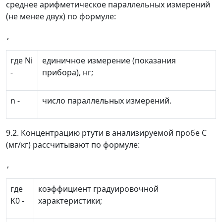
среднее арифметическое параллельных измерений
(не менее двух) по формуле:
,
где
N
i
единичное измерение (показания
-
прибора), нг;
n
-
число параллельных измерений.
9.2. Концентрацию ртути в анализируемой пробе
С
(мг/кг) рассчитывают по формуле:
,
где
коэффициент градуировочной
K
0
-
характеристики;