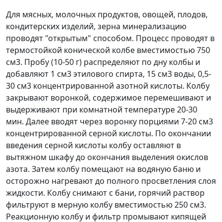
Для мясных, молочных продуктов, овощей, плодов,
кондитерских изделий, зерна минерализацию
проводят "открытым" способом. Процесс проводят в
термостойкой конической колбе вместимостью 750
см
3
. Пробу (10-50 г) распределяют по дну колбы и
добавляют 1 см
3
этилового спирта, 15 см
3
воды, 0,5-
30 см
3
концентрированной азотной кислоты. Колбу
закрывают воронкой, содержимое перемешивают и
выдерживают при комнатной температуре 20-30
мин. Далее вводят через воронку порциями 7-20 см
3
концентрированной серной кислоты. По окончании
введения серной кислоты колбу оставляют в
вытяжном шкафу до окончания выделения окислов
азота. Затем колбу помещают на водяную баню и
осторожно нагревают до полного просветления слоя
жидкости. Колбу снимают с бани, горячий раствор
фильтруют в мерную колбу вместимостью 250 см
3
.
Реакционную колбу и фильтр промывают кипящей