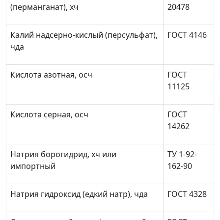
(перманганат), хч
20478
Калий надсерно-кислый (персульфат),
ГОСТ 4146
чда
Кислота азотная, осч
ГОСТ
11125
Кислота серная, осч
ГОСТ
14262
Натрия борогидрид, хч или
ТУ 1-92-
импортный
162-90
Натрия гидроксид (едкий натр), чда
ГОСТ 4328