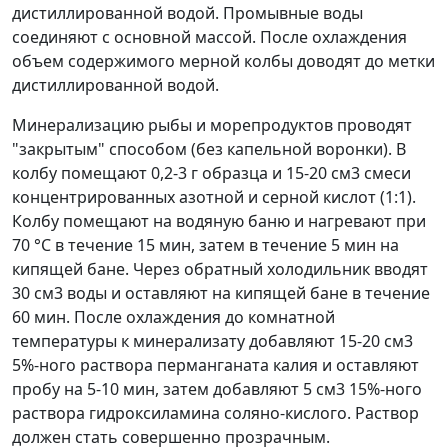
дистиллированной водой. Промывные воды
соединяют с основной массой. После охлаждения
объем содержимого мерной колбы доводят до метки
дистиллированной водой.
Минерализацию рыбы и морепродуктов проводят
"закрытым" способом (без капельной воронки). В
колбу помещают 0,2-3 г образца и 15-20 см
3
смеси
концентрированных азотной и серной кислот (1:1).
Колбу помещают на водяную баню и нагревают при
70 °С в течение 15 мин, затем в течение 5 мин на
кипящей бане. Через обратный холодильник вводят
30 см
3
воды и оставляют на кипящей бане в течение
60 мин. После охлаждения до комнатной
температуры к минерализату добавляют 15-20 см
3
5%-ного раствора перманганата калия и оставляют
пробу на 5-10 мин, затем добавляют 5 см
3
15%-ного
раствора гидроксиламина соляно-кислого. Раствор
должен стать совершенно прозрачным.