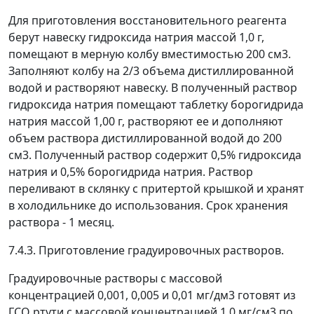
Для приготовления восстановительного реагента
берут навеску гидроксида натрия массой 1,0 г,
помещают в мерную колбу вместимостью 200 см
3
.
Заполняют колбу на
2
/
3
объема дистиллированной
водой и растворяют навеску. В полученный раствор
гидроксида натрия помещают таблетку борогидрида
натрия массой 1,00 г, растворяют ее и дополняют
объем раствора дистиллированной водой до 200
см
3
. Полученный раствор содержит 0,5% гидроксида
натрия и 0,5% борогидрида натрия. Раствор
переливают в склянку с притертой крышкой и хранят
в холодильнике до использования. Срок хранения
раствора - 1 месяц.
7.4.3. Приготовление градуировочных растворов.
Градуировочные растворы с массовой
концентрацией 0,001, 0,005 и 0,01 мг/дм
3
готовят из
ГСО ртути с массовой концентрацией 1,0 мг/см
3
по