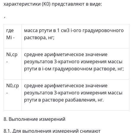
характеристики (
K
0
) представляют в виде:
,
где
масса ртути в 1 см
3
i
-ого градуировочного
M
i
-
раствора, нг;
N
i
,ср
среднее арифметическое значение
-
результатов 3-кратного измерения массы
ртути в
i
-ом градуировочном растворе, нг;
N
0,ср
среднее арифметическое значение
-
результатов 3-кратного измерения массы
ртути в растворе разбавления, нг.
8. Выполнение измерений
8.1. Для выполнения измерений снимают