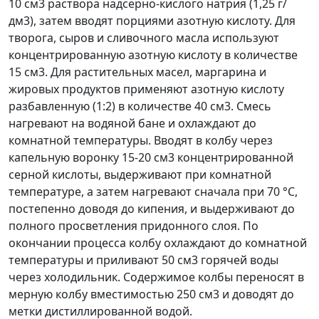
10 см
3
раствора надсерно-кислого натрия (1,25 г/
дм
3
), затем вводят порциями азотную кислоту. Для
творога, сыров и сливочного масла используют
концентрированную азотную кислоту в количестве
15 см
3
. Для растительных масел, маргарина и
жировых продуктов применяют азотную кислоту
разбавленную (1:2) в количестве 40 см
3
. Смесь
нагревают на водяной бане и охлаждают до
комнатной температуры. Вводят в колбу через
капельную воронку 15-20 см
3
концентрированной
серной кислоты, выдерживают при комнатной
температуре, а затем нагревают сначала при 70 °С,
постепенно доводя до кипения, и выдерживают до
полного просветления придонного слоя. По
окончании процесса колбу охлаждают до комнатной
температуры и приливают 50 см
3
горячей воды
через холодильник. Содержимое колбы переносят в
мерную колбу вместимостью 250 см
3
и доводят до
метки дистиллированной водой.