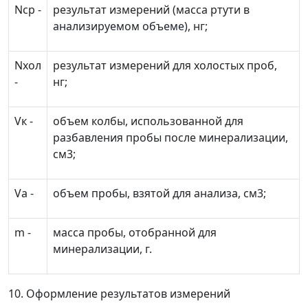
N
ср
-
результат измерений (масса ртути в
анализируемом объеме), нг;
N
хол
результат измерений для холостых проб,
-
нг;
V
к
-
объем колбы, использованной для
разбавления пробы после минерализации,
см
3
;
V
а
-
объем пробы, взятой для анализа, см
3
;
m
-
масса пробы, отобранной для
минерализации, г.
10. Оформление результатов измерений