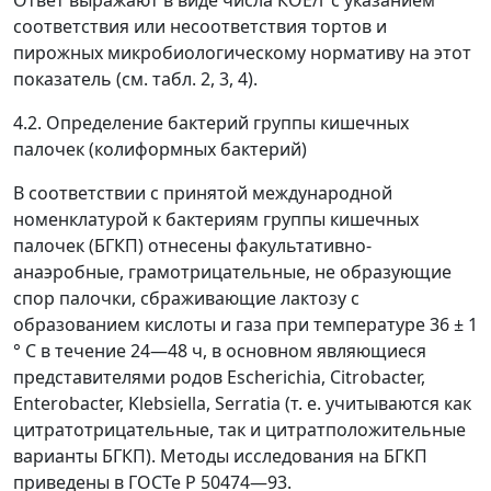
Ответ выражают в виде числа КОЕ/г с указанием
соответствия или несоответствия тортов и
пирожных микробиологическому нормативу на этот
показатель (см. табл. 2, 3, 4).
4.2. Определение бактерий группы кишечных
палочек (колиформных бактерий)
В соответствии с принятой международной
номенклатурой к бактериям группы кишечных
палочек (БГКП) отнесены факультативно-
анаэробные, грамотрицательные, не образующие
спор палочки, сбраживающие лактозу с
образованием кислоты и газа при температуре 36 ± 1
° С в течение 24
—
48 ч, в основном являющиеся
представителями родов Escherichia, Citrobacter,
Enterobacter, Klebsiella, Serratia (т. е. учитываются как
цитратотрицательные, так и цитратположительные
варианты БГКП). Методы исследования на БГКП
приведены в ГОСТе Р 50474
—
93.