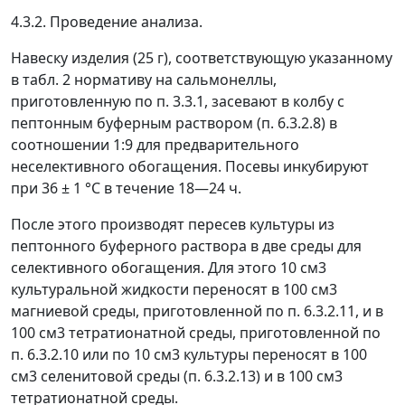
4.3.2. Проведение анализа.
Навеску изделия (25 г), соответствующую указанному
в табл. 2 нормативу на сальмонеллы,
приготовленную по п. 3.3.1, засевают в колбу с
пептонным буферным раствором (п. 6.3.2.8) в
соотношении 1:9 для предварительного
неселективного обогащения. Посевы инкубируют
при 36 ± 1 °С в течение 18
—
24 ч.
После этого производят пересев культуры из
пептонного буферного раствора в две среды для
селективного обогащения. Для этого 10 см
3
культуральной жидкости переносят в 100 см
3
магниевой среды, приготовленной по п. 6.3.2.11, и в
100 см
3
тетратионатной среды, приготовленной по
п. 6.3.2.10 или по 10 см
3
культуры переносят в 100
см
3
селенитовой среды (п. 6.3.2.13) и в 100 см
3
тетратионатной среды.