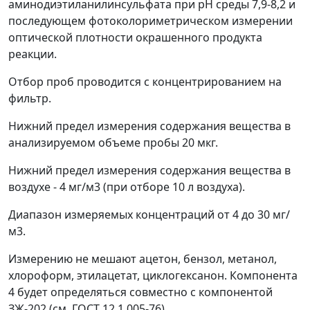
аминодиэтиланилинсульфата при рН среды 7,9-8,2 и
последующем фотоколориметрическом измерении
оптической плотности окрашенного продукта
реакции.
Отбор проб проводится с концентрированием на
фильтр.
Нижний предел измерения содержания вещества в
анализируемом объеме пробы 20 мкг.
Нижний предел измерения содержания вещества в
воздухе - 4 мг/м
3
(при отборе 10 л воздуха).
Диапазон измеряемых концентраций от 4 до 30 мг/
м
3
.
Измерению не мешают ацетон, бензол, метанол,
хлороформ, этилацетат, циклогексанон. Компонента
4 будет определяться совместно с компонентой
ЗЖ-202 (см. ГОСТ 12.1.005-76).