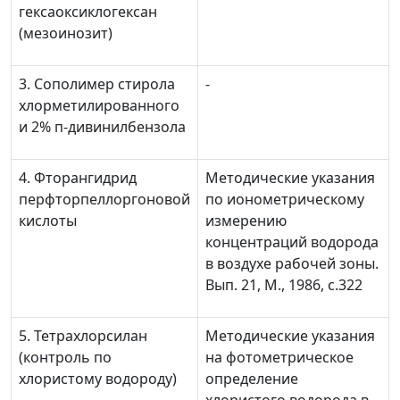
гексаоксиклогексан
(мезоинозит)
3. Сополимер стирола
-
хлорметилированного
и 2% п-дивинилбензола
4. Фторангидрид
Методические указания
перфторпеллоргоновой
по ионометрическому
кислоты
измерению
концентраций водорода
в воздухе рабочей зоны.
Вып. 21, М., 1986, с.322
5. Тетрахлорсилан
Методические указания
(контроль по
на фотометрическое
хлористому водороду)
определение