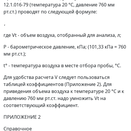
12.1.016-79 (температура 20 °С, давление 760 мм
рт.ст.) проводят по следующей формуле:
,
где
V
t
- объем воздуха, отобранный для анализа, л;
P
- барометрическое давление, кПа; (101,33 кПа = 760
мм рт.ст.);
t
°
- температура воздуха в месте отбора пробы, °С.
Для удобства расчета
V
следует пользоваться
таблицей коэффициентов (Приложение 2). Для
приведения объема воздуха к температуре 20 °С и к
давлению 760 мм рт.ст. надо умножить
V
t
на
соответствующий коэффициент.
ПРИЛОЖЕНИЕ 2
Справочное