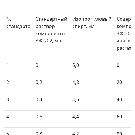
№
Стандартный
Изопропиловый
Содерж
стандарта
раствор
спирт, мл
компон
компоненты
ЗЖ-202 
ЗЖ-202, мл
анализ
раствор
1
0
5,0
0
2
0,2
4,8
20
3
0,4
4,6
40
4
0,6
4,4
60
5
0,8
4,2
80