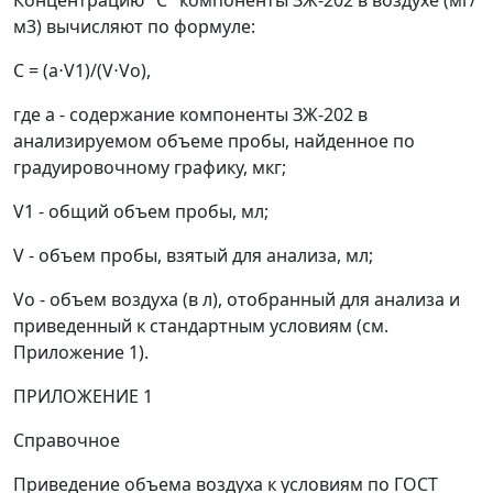
Концентрацию "
С
" компоненты ЗЖ-202 в воздухе (мг/
м
3
) вычисляют по формуле:
С
= (а
⋅
V
1
)/(
V
⋅
V
o
),
где а - содержание компоненты ЗЖ-202 в
анализируемом объеме пробы, найденное по
градуировочному графику, мкг;
V
1
- общий объем пробы, мл;
V
- объем пробы, взятый для анализа, мл;
V
o
- объем воздуха (в л), отобранный для анализа и
приведенный к стандартным условиям (см.
Приложение 1).
ПРИЛОЖЕНИЕ 1
Справочное
Приведение объема воздуха к условиям по ГОСТ