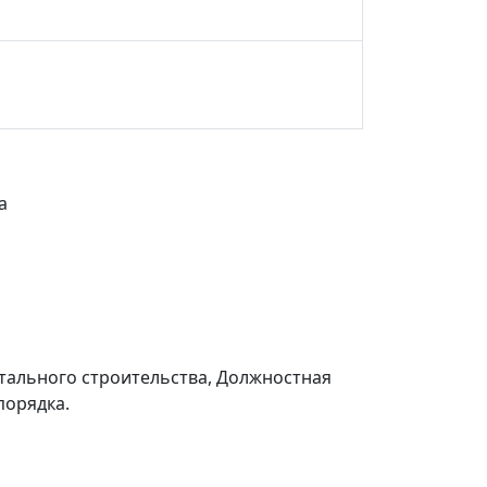
а
тального строительства, Должностная
порядка.