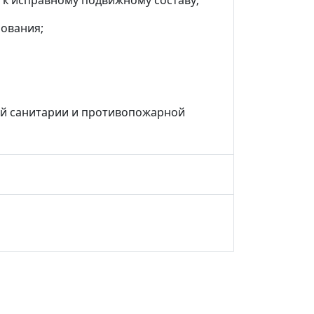
 к исправному подвижному составу;
рования;
ой санитарии и противопожарной