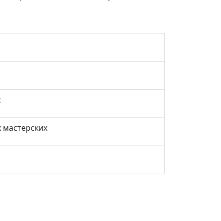
х
 мастерских