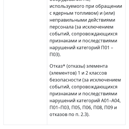
используемого при обращении
с ядерным топливом) и (или)
неправильными действиями
персонала (за исключением
событий, сопровождающихся
признаками и последствиями
нарушений категорий П01
–
П03).
Отказ
*
(отказы) элемента
(элементов) 1 и 2 классов
безопасности (за исключением
событий, сопровождающихся
признаками и последствиями
нарушений категорий А01
–
А04,
П01
–
П03, П05, П06, П08, П09 и
отказов по п. 2.3).