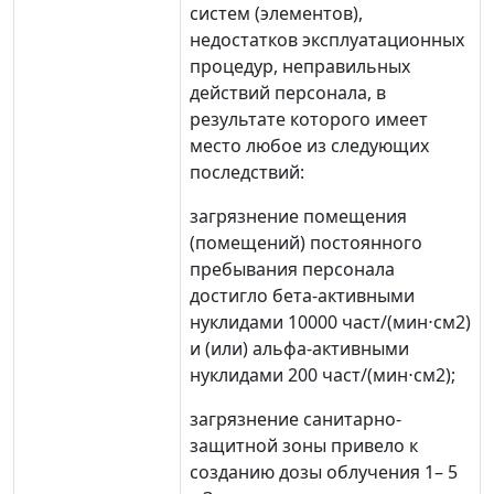
систем (элементов),
недостатков эксплуатационных
процедур, неправильных
действий персонала, в
результате которого имеет
место любое из следующих
последствий:
загрязнение помещения
(помещений) постоянного
пребывания персонала
достигло бета-активными
нуклидами 10000 част/(мин
⋅
см
2
)
и (или) альфа-активными
нуклидами 200 част/(мин
⋅
см
2
);
загрязнение санитарно-
защитной зоны привело к
созданию дозы облучения 1
–
5