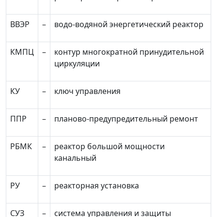
ВВЭР
–
водо-водяной энергетический реактор
КМПЦ
–
контур многократной принудительной
циркуляции
КУ
–
ключ управления
ППР
–
планово-предупредительный ремонт
РБМК
–
реактор большой мощности
канальный
РУ
–
реакторная установка
СУЗ
–
система управления и защиты