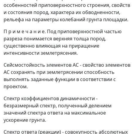
особенностей приповерхностного строения, свойств
и состояния пород, характера их обводненности,
рельефа на параметры колебаний грунта площадки.
П р и м е ч а н и е. Под приповерхностной частью
разреза понимается верхняя толща пород,
существенно влияющая на приращение
интенсивности землетрясения.
Сейсмостойкость элементов АС
- свойство элементов
АС сохранять при землетрясении способность
выполнять заданные функции в соответствии с
проектом.
Спектр коэффициентов динамичности
-
безразмерный спектр, полученный делением
значений спектра ответа на максимальное
ускорение грунта.
Спектр ответа (реакции)
- совокупность абсолютных