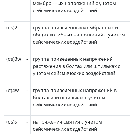
мембранных напряжений с учетом
сейсмических воздействий
(
σ
s
)2
-
группа приведенных мембранных и
общих изгибных напряжений с учетом
сейсмических воздействий
(
σ
s
)3
w
-
группа приведенных напряжений
растяжения в болтах или шпильках с
учетом сейсмических воздействий
(
σ
)4
w
-
группа приведенных напряжений в
болтах или шпильках с учетом
сейсмических воздействий
(
σ
s
)
s
-
напряжения смятия с учетом
сейсмических воздействий