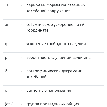
T
i
-
период
i
-й формы собственных
колебаний сооружения
a
i
-
сейсмическое ускорение по
i-
й
координате
g
-
ускорение свободного падения
p
-
вероятность случайной величины
δ
-
логарифмический декремент
колебаний
σ
-
расчетные напряжения
(
σ
s
)1
-
группа приведенных общих