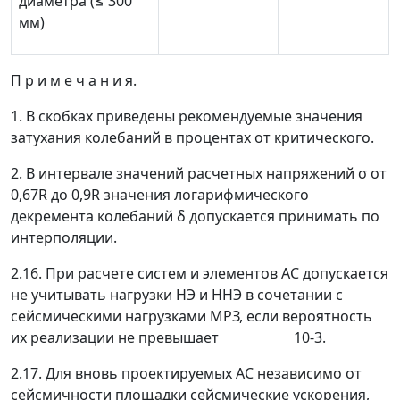
диаметра (
≤
300
мм)
П р и м е ч а н и я.
1.
В скобках приведены рекомендуемые значения
затухания колебаний в процентах от критического.
2.
В интервале значений расчетных напряжений
σ
от
0,67
R
до 0,9
R
значения логарифмического
декремента колебаний
δ
допускается принимать по
интерполяции.
2.16.
При расчете систем и элементов АС допускается
не учитывать нагрузки НЭ и ННЭ в сочетании с
сейсмическими нагрузками МРЗ, если вероятность
их реализации не превышает 10
-3
.
2.17.
Для вновь проектируемых АС независимо от
сейсмичности площадки сейсмические ускорения,