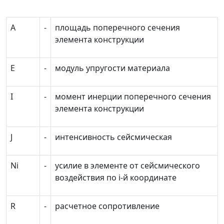
A
-
площадь поперечного сечения
элемента конструкции
Е
-
модуль упругости материала
I
-
момент инерции поперечного сечения
элемента конструкции
J
-
интенсивность сейсмическая
N
i
-
усилие в элементе от сейсмического
воздействия по
i-
й координате
R
-
расчетное сопротивление