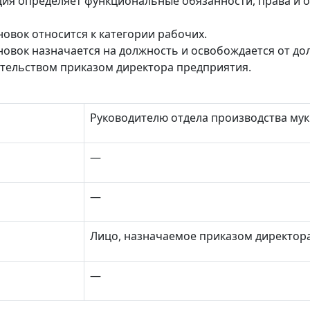
ия определяет функциональные обязанности, права и 
овок относится к категории рабочих.
овок назначается на должность и освобождается от до
тельством приказом директора предприятия.
Руководителю отдела
производства мук
—
—
Лицо, назначаемое приказом директор
—