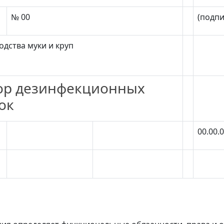
№ 00
(подпи
одства муки и круп
ор дезинфекционных
ок
00.00.