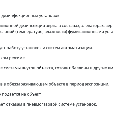
 дезинфекционных установок
ионной дезинсекции зерна в составах, элеваторах, з
ых условий (температуре, влажности) фумигационны
ует работу установок и систем автоматизации.
еском режиме
ые системы внутри объекта, готовит баллоны и другие в
ов в обеззараживающем объекте в период экспозиции.
о подается на объект
ает отказам в пневмогазовой системе установок.