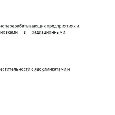
ерноперерабатывающих предприятиях и
ми установками и радиационными
местительности с ядохимикатами и