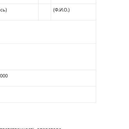
сь)
(Ф.И.О.)
0000