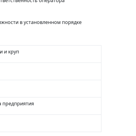
ответственность оператора
лжности в установленном порядке
и и круп
а предприятия