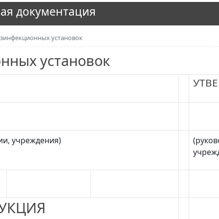
ая документация
езинфекционных установок
нных установок
УТВ
ии, учреждения)
(руков
учреж
УКЦИЯ