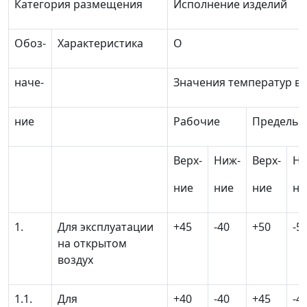
Категория размещения
Исполнение изделий
Обоз-
Характеристика
О
наче-
Значения температур во
ние
Рабочие
Предельн
Верх-
Ниж-
Верх-
Ни
ние
ние
ние
ни
1.
Для эксплуатации
+45
-40
+50
-5
на открытом
воздух
1.1.
Для
+40
-40
+45
-4