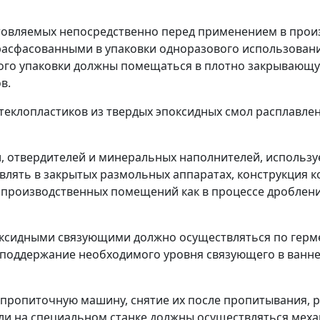
отовляемых непосредственно перед применением в прои
расфасованными в упаковки одноразового использовани
го упаковки должны помещаться в плотно закрывающую
в.
стеклопластиков из твердых эпоксидных смол расплавлен
ол, отвердителей и минеральных наполнителей, исполь
влять в закрытых размольных аппаратах, конструкция 
 производственных помещений как в процессе дроблени
оксидными связующими должно осуществляться по герм
поддержание необходимого уровня связующего в ванне
а пропиточную машину, снятие их после пропитывания, 
или на специальном станке должны осуществляться ме