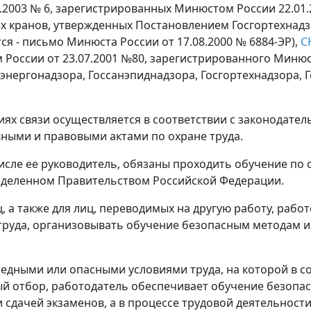
2003 № 6, зарегистрированных Минюстом России 22.01.2
 кранов, утвержденных Постановлением Госгортехнадзор
я - письмо Минюста России от 17.08.2000 № 6884-ЭР),
С
 России от 23.07.2001 №80, зарегистрированного Минюст
энергонадзора, Госсанэпиднадзора, Госгортехнадзора, Г
ациях связи осуществляется в соответствии с законодат
ными и правовыми актами по охране труда.
 числе ее руководитель, обязаны проходить обучение по 
ределенном Правительством Российской Федерации.
иц, а также для лиц, переводимых на другую работу, раб
 труда, организовывать обучение безопасным методам 
 вредными или опасными условиями труда, на которой в 
ый отбор, работодатель обеспечивает обучение безоп
и сдачей экзаменов, а в процессе трудовой деятельност