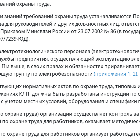
ований охраны труда.
ки знаний требований охраны труда устанавливаются По
а для руководителей и других должностных лиц, ответст
Приказом Минсвязи России от 23.07.2002 № 86 (в госуда
07/7239-ЮД).
 электротехнологического персонала (электротехнолог
ослужбы предприятия, осуществляющий эксплуатацию эле
I и выше, в своих правах и обязанностях приравнивает
ющую группу по электробезопасности
(приложения 1,
2),
ствующих нормативных актов по охране труда, типовых 
ениях КЛП, должны быть разработаны инструкции по ох
с учетом местных условий, оборудования и специфики 
 по охране труда) организации осуществляет контроль з
 по охране труда для работников, оказывает методиче
 по охране труда для работников организует работодат