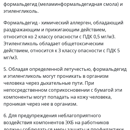
формальдегид (меламинформальдегидная смола) и
этиленгликоль.
Формальдегид - химический аллерген, обладающий
раздражающим и прижигающим действием,
относится ко 2 классу опасности с ПДК 0,5 мг/м
3
.
Этиленгликоль обладает общетоксическим
действием, относится к 3 классу опасности с ПДК 5
мг/
м
3
.
5. Обладая определенной летучестью, формальдегид
и этиленгликоль могут проникать в организм
человека через дыхательные пути. При
непосредственном соприкосновении с бумагой эти
компоненты могут попадать на кожу человека,
проникая через нее в организм.
6. Для предупреждения неблагоприятного
воздействия компонентов ЭХБ на работников
должны соблюдаться меры защиты и профилактики.