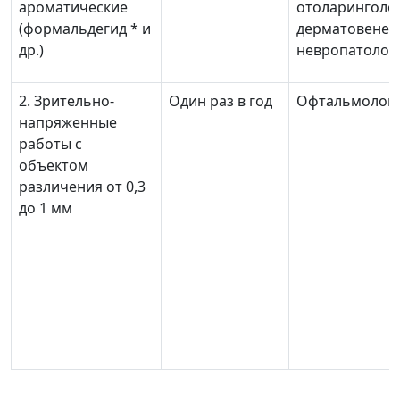
ароматические
отоларинголог
(формальдегид * и
дерматовенер
др.)
невропатолог
2. Зрительно-
Один раз в год
Офтальмолог
напряженные
работы с
объектом
различения от 0,3
до 1 мм
______________