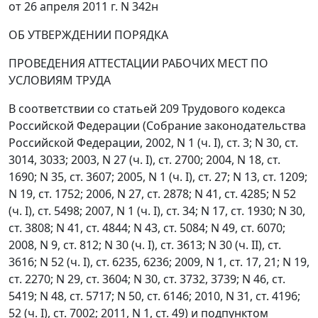
от 26 апреля 2011 г. N 342н
ОБ УТВЕРЖДЕНИИ ПОРЯДКА
ПРОВЕДЕНИЯ АТТЕСТАЦИИ РАБОЧИХ МЕСТ ПО
УСЛОВИЯМ ТРУДА
В соответствии со
статьей 209
Трудового кодекса
Российской Федерации (Собрание законодательства
Российской Федерации, 2002, N 1 (ч. I), ст. 3; N 30, ст.
3014, 3033; 2003, N 27 (ч. I), ст. 2700; 2004, N 18, ст.
1690; N 35, ст. 3607; 2005, N 1 (ч. I), ст. 27; N 13, ст. 1209;
N 19, ст. 1752; 2006, N 27, ст. 2878; N 41, ст. 4285; N 52
(ч. I), ст. 5498; 2007, N 1 (ч. I), ст. 34; N 17, ст. 1930; N 30,
ст. 3808; N 41, ст. 4844; N 43, ст. 5084; N 49, ст. 6070;
2008, N 9, ст. 812; N 30 (ч. I), ст. 3613; N 30 (ч. II), ст.
3616; N 52 (ч. I), ст. 6235, 6236; 2009, N 1, ст. 17, 21; N 19,
ст. 2270; N 29, ст. 3604; N 30, ст. 3732, 3739; N 46, ст.
5419; N 48, ст. 5717; N 50, ст. 6146; 2010, N 31, ст. 4196;
52 (ч. I), ст. 7002; 2011, N 1, ст. 49) и
подпунктом