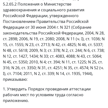
5.2.65.2
Положения о Министерстве
здравоохранения и социального развития
Российской Федерации, утвержденного
Постановлением Правительства Российской
Федерации от 30 июня 2004 г. N 321 (Собрание
законодательства Российской Федерации, 2004, N 28,
ст. 2898; 2006, N 19, ст. 2080; 2008, N 11 (ч. I), ст. 1036; N
15, ст. 1555; N 23, ст. 2713; N 42, ст. 4825; N 46, ст. 5337;
N 48, ст. 5618; 2009, N 3; ст. 378; N 2, ст. 244; N 6, ст. 738;
N 12, ст. 1427, 1434; N 33; ст. 4083, 4088; N 43, ст. 5064;
N 45, ст. 5350; 2010, N 4; ст. 394; N 11, ст. 1225; N 25, ст.
316; N 26, ст. 3350; N 31, ст. 4251; N 35, ст. 4574; N 52 (ч.
I), ст. 7104; 2011, N 2, ст. 339; N 14, ст. 1935, 1944),
приказываю:
1. Утвердить
Порядок
проведения аттестации
рабочих мест по условиям труда согласно
приложению.