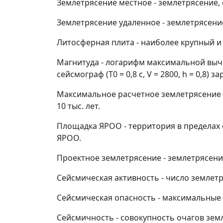
Землетрясение местное
- землетрясение,
Землетрясение удаленное
- землетрясени
Литосферная плита
- наиболее крупный и
Магнитуда
- логарифм максимальной выч
сейсмограф (
Т
0
= 0,8 с,
V
= 2800,
h
= 0,8) з
Максимальное расчетное землетрясение
10 тыс. лет.
Площадка ЯРОО
- территория в пределах
ЯРОО.
Проектное землетрясение
- землетрясени
Сейсмическая активность
- число землет
Сейсмическая опасность
- максимальные 
Сейсмичность
- совокупность очагов зем