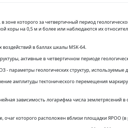
, в зоне которого за четвертичный период геологическ
 коры на 0,5 м и более или наблюдаются их относите
х воздействий в баллах шкалы M
S
K-64.
труктуры, активные в четвертичном периоде геологическ
ВОЗ
- параметры геологических структур, используемые 
нение амплитуды тектонического перемещения маркир
нейная зависимость логарифма числа землетрясений в
е, очаг которого расположен вблизи площадки ЯРОО (в р