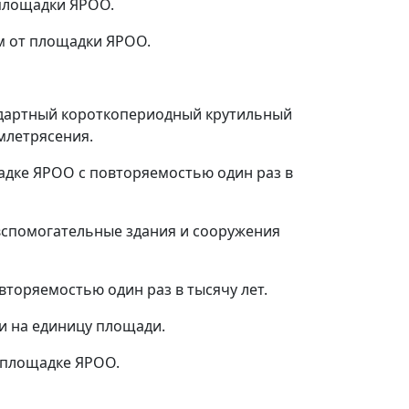
 площадки ЯРОО.
км от площадки ЯРОО.
ндартный короткопериодный крутильный
емлетрясения.
адке ЯРОО с повторяемостью один раз в
вспомогательные здания и сооружения
торяемостью один раз в тысячу лет.
и на единицу площади.
 площадке ЯРОО.