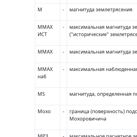
М
-
магнитуда землетрясения
М
МАХ
-
максимальная магнитуда з
ИСТ
("исторические" землетряс
М
МАХ
-
максимальная магнитуда з
М
МАХ
-
максимальная наблюденная
наб
М
S
магнитуда, определенная п
Мохо
-
граница (поверхность) под
Мохоровичича
МРЗ
-
максимальное расчетное з