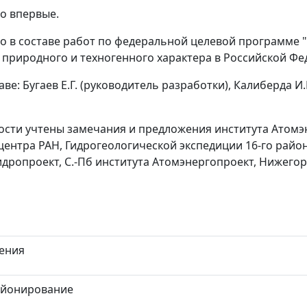
о впервые.
о в составе работ по федеральной целевой программе 
природного и техногенного характера в Российской Фед
ве: Бугаев Е.Г. (руководитель разработки), Калиберда И.
ности учтены замечания и предложения института Атом
ентра РАН, Гидрогеологической экспедиции 16-го райо
идропроект, С.-Пб института Атомэнергопроект, Нижего
ения
айонирование