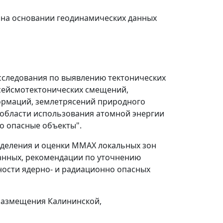
 на основании геодинамических данных
сследования по выявлению тектонических
сейсмотектонических смещений,
ормаций, землетрясений природного
в области использования атомной энергии
о опасные объекты".
ыделения и оценки М
МАХ
локальных зон
анных, рекомендации по уточнению
ности ядерно- и радиационно опасных
 размещения Калининской,