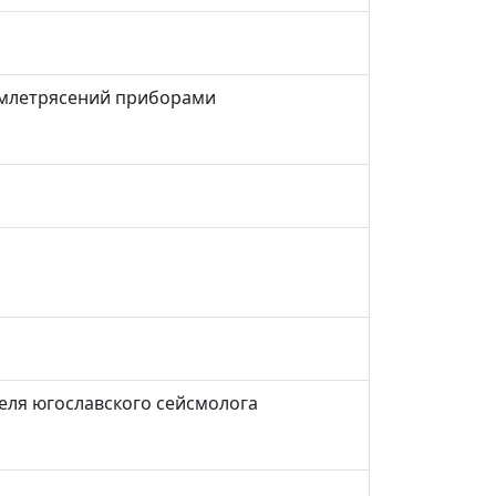
емлетрясений приборами
еля югославского сейсмолога