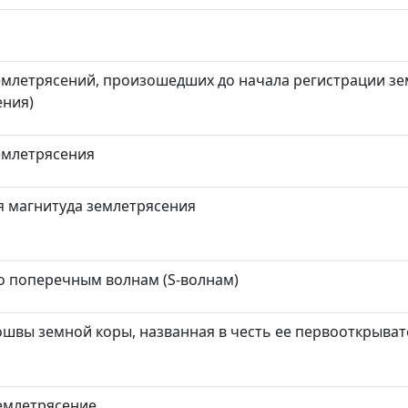
емлетрясений, произошедших до начала регистрации з
ения)
емлетрясения
 магнитуда землетрясения
о поперечным волнам (
S
-волнам)
ошвы земной коры, названная в честь ее первооткрыват
емлетрясение