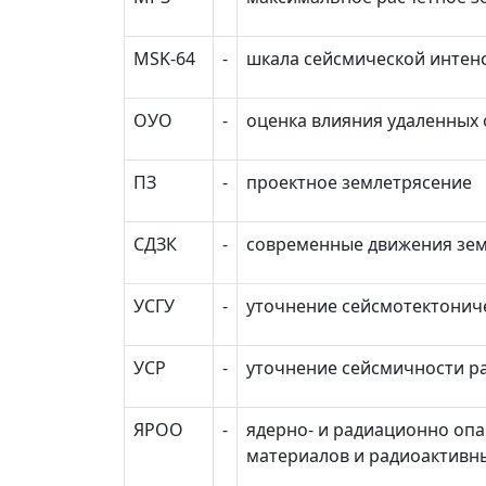
M
S
K-64
-
шкала сейсмической интен
ОУО
-
оценка влияния удаленных 
ПЗ
-
проектное землетрясение
СДЗК
-
современные движения зе
УСГУ
-
уточнение сейсмотектониче
УСР
-
уточнение сейсмичности р
ЯРОО
-
ядерно- и радиационно опа
материалов и радиоактивн