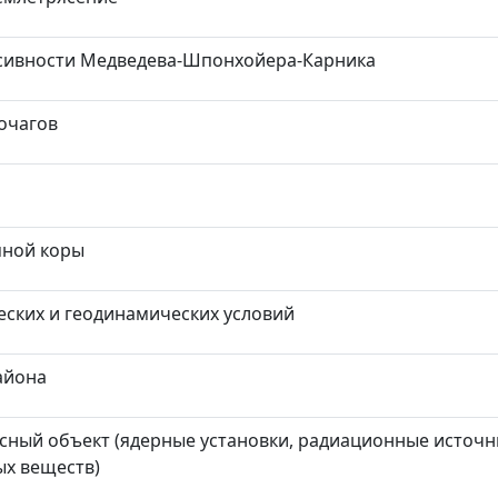
сивности Медведева-Шпонхойера-Карника
очагов
мной коры
ских и геодинамических условий
айона
сный объект (ядерные установки, радиационные источн
ых веществ)