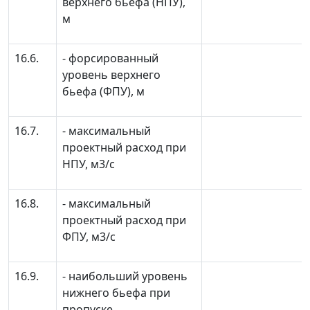
верхнего бьефа (НПУ),
м
16.6.
- форсированный
уровень верхнего
бьефа (ФПУ), м
16.7.
- максимальный
проектный расход при
НПУ, м
3
/с
16.8.
- максимальный
проектный расход при
ФПУ, м
3
/c
16.9.
- наибольший уровень
нижнего бьефа при
пропуске