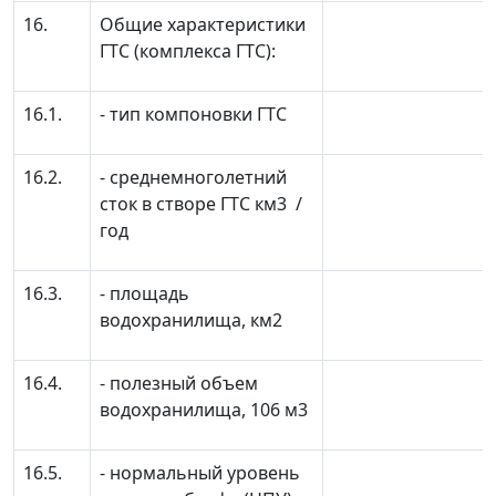
16.
Общие характеристики
ГТС (комплекса ГТС):
16.1.
- тип компоновки ГТС
16.2.
- среднемноголетний
сток в створе ГТС км
3
/
год
16.3.
- площадь
водохранилища, км
2
16.4.
- полезный объем
водохранилища, 10
6
м
3
16.5.
- нормальный уровень