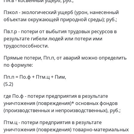
П
н.в
- косвенный ущерб, руб.;
П
экол
- экологический ущерб (урон, нанесенный
объектам окружающей природной среды); руб.;
П
в.т.р
- потери от выбытия трудовых ресурсов в
результате гибели людей или потери ими
трудоспособности.
Прямые потери
, П
п.п
, от аварий можно определить
по формуле:
П
п.п
= П
о.ф
+ П
тм.ц
+ П
им
,
(5.2)
где П
о.ф
- потери предприятия в результате
уничтожения (повреждения)* основных фондов
(производственных и непроизводственных), руб.;
П
тм.ц
- потери предприятия в результате
уничтожения (повреждения) товарно-материальных