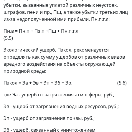
убытки, вызванные уплатой различных неустоек,
штрафов, пени и пр., П
ш
, а также убытки третьих лиц
из-за недополученной ими прибыли, П
н.п.т.л
:
П
н.в
= П
н.п
+ П
з.п
+П
ш
+ П
н.п.т.л
(5.5)
Экологический ущерб
, П
экол
, рекомендуется
определять как сумму ущербов от различных видов
вредного воздействия на объекты окружающей
природной среды:
П
экол
= Э
а
+ Э
в
+ Э
п
+ Э
б
+ Э
о
, (5.6)
где Э
а
- ущерб от загрязнения атмосферы, руб.;
Э
в
- ущерб от загрязнения водных ресурсов, руб.;
Э
п
- ущерб от загрязнения почвы, руб.;
Э
б
- ущерб, связанный с уничтожением