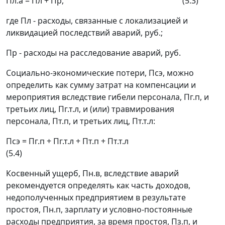
П
л.а
= П
л
+ П
р
, (5.3)
где П
л
- расходы, связанные с локализацией и
ликвидацией последствий аварий, руб.;
П
р
- расходы на расследование аварий, руб.
Социально-экономические потери
, П
сэ
, можно
определить как сумму затрат на компенсации и
мероприятия вследствие гибели персонала, П
г.п
, и
третьих лиц, П
г.т.л
, и (или) травмирования
персонала, П
т.п
, и третьих лиц, П
т.т.л
:
П
сэ
= П
г.п
+ П
г.т.л
+ П
т.п
+ П
т.т.л
(5.4)
Косвенный ущерб
, П
н.в
, вследствие аварий
рекомендуется определять как часть доходов,
недополученных предприятием в результате
простоя, П
н.п
, зарплату и условно-постоянные
расходы предприятия, за время простоя, П
з.п
, и