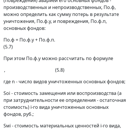
(повреждения) аварией его основных фондов
-
производственных и непроизводственных, П
о.ф
,
можно определить как сумму потерь в результате
уничтожения, П
о.ф.у
, и повреждения, П
о.ф.п
,
основных фондов:
П
о.ф
= П
о.ф.у
+ П
о.ф.п
.
(5.7)
При этом П
о.ф.у
можно рассчитать по формуле
, (5.8)
где
n
- число видов уничтоженных основных фондов;
S
o
i
- стоимость замещения или воспроизводства (а
при затруднительности ее определения - остаточная
стоимость)
i
-го вида уничтоженных основных
фондов, руб.;
S
мi
- стоимость материальных ценностей
i
-го вида,