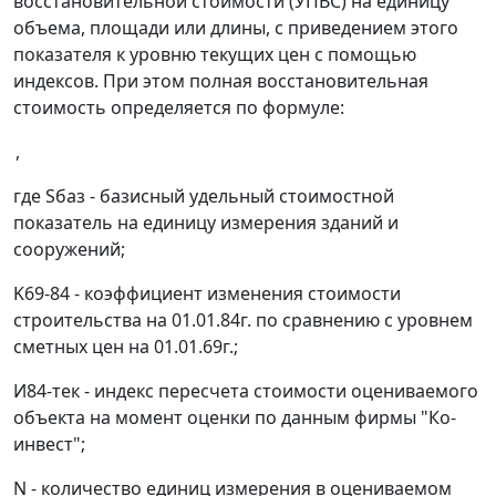
восстановительной стоимости (УПВС) на единицу
объема, площади или длины, с приведением этого
показателя к уровню текущих цен с помощью
индексов. При этом полная восстановительная
стоимость определяется по формуле:
,
где
S
баз
- базисный удельный стоимостной
показатель на единицу измерения зданий и
сооружений;
K
69-84
- коэффициент изменения стоимости
строительства на 01.01.84г. по сравнению с уровнем
сметных цен на 01.01.69г.;
И
84-тек
- индекс пересчета стоимости оцениваемого
объекта на момент оценки по данным фирмы "Ко-
инвест";
N
- количество единиц измерения в оцениваемом