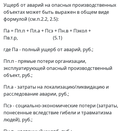
Ущерб от аварий на опасных производственных
объектах может быть выражен в общем виде
формулой (см.п.2.2, 2.5):
П
а
= П
п.п
+ П
л.а
+ П
сэ
+ П
н.в
+ П
экол
+
П
в.т.р
, (5.1)
где П
а
- полный ущерб от аварий, руб.;
П
п.п
- прямые потери организации,
эксплуатирующей опасный производственный
объект, руб.;
П
л.а
- затраты на локализацию/ликвидацию и
расследование аварии, руб.;
П
сэ
- социально-экономические потери (затраты,
понесенные вследствие гибели и травматизма
людей), руб.;