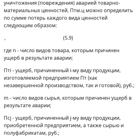
уничтожения (повреждения) аварией товарно-
материальных ценностей
, П
тм.ц
можно определить
по сумме потерь каждого вида ценностей
следующим образом:
, (5.9)
где
n
- число видов товара, которым причинен
ущерб в результате аварии;
П
т
i
- ущерб, причиненный
i
-му виду продукции,
изготовляемой предприятием П
т
(как
незавершенной производством, так и готовой), руб.;
m
- число видов сырья, которым причинен ущерб в
результате аварии;
П
с
j
- ущерб, причиненный
j
-му виду продукции,
приобретенной предприятием, а также сырью и
полуфабрикатам, руб.;