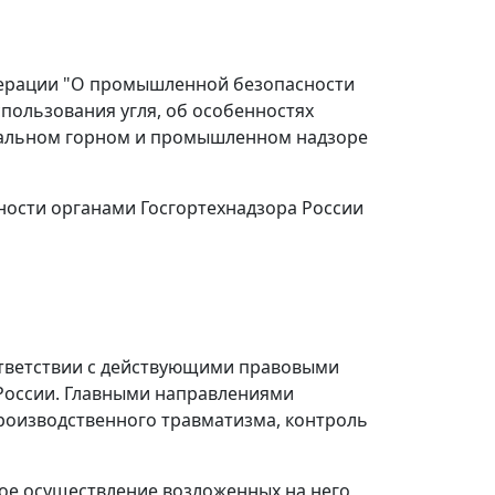
едерации "О промышленной безопасности
пользования угля, об особенностях
ральном горном и промышленном надзоре
ности органами Госгортехнадзора России
оответствии с действующими правовыми
России. Главными направлениями
роизводственного травматизма, контроль
ное осуществление возложенных на него