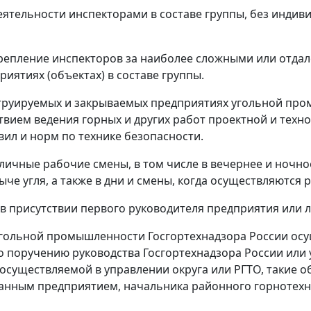
еятельности инспекторами в составе группы, без индив
крепление инспекторов за наиболее сложными или отда
иятиях (объектах) в составе группы.
нструируемых и закрываемых предприятиях угольной п
ствием ведения горных и других работ проектной и тех
вил и норм по технике безопасности.
ичные рабочие смены, в том числе в вечернее и ночное
че угля, а также в дни и смены, когда осуществляются
в присутствии первого руководителя предприятия или 
 угольной промышленности Госгортехнадзора России ос
о поручению руководства Госгортехнадзора России или 
осуществляемой в управлении округа или РГТО, такие 
данным предприятием, начальника районного горнотехн