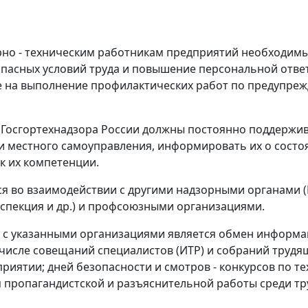
ерно - техническим работникам предприятий необходим
опасных условий труда и повышение персональной отве
е на выполнение профилактических работ по предупреж
 Госгортехнадзора России должны постоянно поддержив
и местного самоуправления, информировать их о состо
к их компетенции.
ся во взаимодействии с другими надзорными органами 
нспекция и др.) и профсоюзными организациями.
с указанными организациями является обмен информац
 числе совещаний специалистов (ИТР) и собраний труд
приятии; дней безопасности и смотров - конкурсов по т
 пропагандистской и разъяснительной работы среди тр