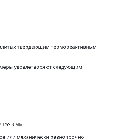
, залитых твердеющим термореактивным
 размеры удовлетворяют следующим
енее 3 мм.
лое или механически равнопрочно