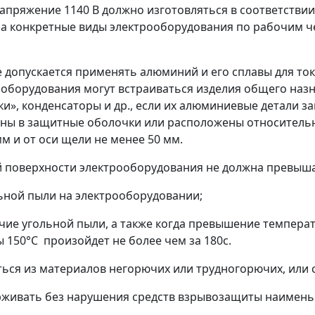
апряжение 1140 В должно изготовляться в соответствии с
на конкретные виды электрооборудования по рабочим 
е допускается применять алюминий и его сплавы для то
борудования могут встраиваться изделия общего назн
и», конденсаторы и др., если их алюминиевые детали з
ены в защитные оболочки или расположены относител
м и от оси щели не менее 50 мм.
й поверхности электрооборудования не должна превыша
льной пыли на электрооборудовании;
ичие угольной пыли, а также когда превышение температ
150°С произойдет не более чем за 180с.
ться из материалов негорючих или трудногорючих, или 
ерживать без нарушения средств взрывозащиты наимень