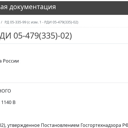
ая документация
РД 05-335-99 (с изм. 1 - РДИ 05-479(335)-02)
РДИ 05-479(335)-02)
а России
НОГО
1140 В
02), утвержденное Постановлением Госгортехнадзора РФ 