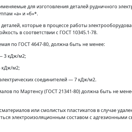
рименяемые для изготовления деталей рудничного элек
ппам «а» и «б»*.
 деталей, которые в процессе работы электрооборудов
йкость в соответствии с ГОСТ 10345.1-78.
емая по ГОСТ 4647-80, должна быть не менее:
—
3 кДж/м
2
;
 кДж/м
2
;
электрических соединителей
—
7 кДж/м
2
.
иалов по Мартенсу (ГОСТ 21341-80) должна быть не мен
сматериалов или смолистых пластикатов в случае удале
аться электроизоляционным составом с адгезионными с