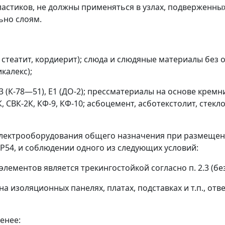
 пластиков, не должны применяться в узлах, подвержен
ьно слоям.
стеатит, кордиерит); слюда и слюдяные материалы без 
калекс);
 (К-78
—
51), Е1 (ДО-2); прессматериалы на основе крем
, СВК-2К, КФ-9, КФ-10; асбоцемент, асботекстолит, стек
электрооборудования общего назначения при размещени
JP54, и соблюдении одного из следующих условий:
лементов является трекингостойкой согласно п. 2.3 (без
изоляционных панелях, платах, подставках и т.п., отвеч
енее: