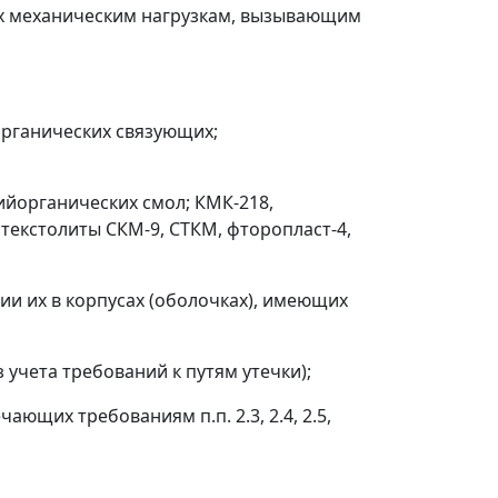
ных механическим нагрузкам, вызывающим
органических связующих;
нийорганических смол; КМК-218,
лотекстолиты СКМ-9, СТКМ, фторопласт-4,
и их в корпусах (оболочках), имеющих
 учета требований к путям утечки);
ающих требованиям п.п. 2.3, 2.4, 2.5,