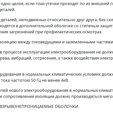
 одно целое, если токи утечки проходят по их внешней 
еталей.
 деталей, неподвижных относительно друг друга, без ск
ходятся в дополнительной оболочке со степенью защиты
ения загрязнений при профилактических осмотрах.
изоляцию между токоведущими и заземленными частями
ры в процессе эксплуатации электрооборудования не до
грева, вибраций, сотрясения, а также воздействия элек
орудования в нормальных климатических условиях долж
ока частотою 50 Гц не менее 4кВ.
епей нового электрооборудования в нормальных климати
е сопротивления изоляции должно производиться мегом
, ВЗРЫВОНЕПРОНИЦАЕМЫЕ ОБОЛОЧКИ