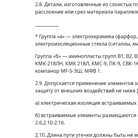
2.8. Детали, изготовленные из слоистых
расслоение или срез материала параллел
___________
*
Группа «а»
—
электрокерамика (фарфор, 
электроизоляционные стекла (ситаллы, ми
Группа «б»
—
аминопласты групп В1, В2, В3
КМК-218ЛН, КМК 218Л, КМС-9, ПК-9, СВК-1К
компанор MF-5-ЭШ, МФВ 1.
2.9. Допускается применение элементов 
защиту от внешних воздействий не ниже 
а) электрическая изоляция встраиваемых э
б) встраиваемые элементы размещаются на 
2.6,2.10-2.16.
2.10. Длина пути утечки должны быть не м