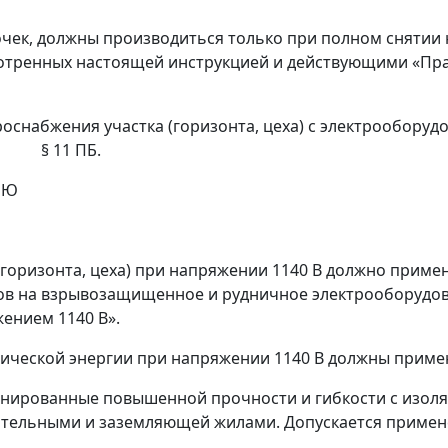
лочек, должны производиться только при полном снятии
отренных настоящей инструкцией и действующими «Пра
троснабжения участка (горизонта, цеха) с электрообору
ым § 11 ПБ.
ИЮ
 (горизонта, цеха) при напряжении 1140 В должно прим
в на взрывозащищенное и рудничное электрооборудов
ением 1140 В».
трической энергии при напряжении 1140 В должны приме
ранированные повышенной прочности и гибкости с изол
тельными и заземляющей жилами. Допускается примене