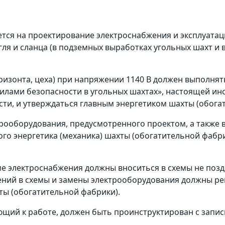
яется на проектирование электроснабжения и эксплуат
угля и сланца (в подземных выработках угольных шахт 
оризонта, цеха) при напряжении 1140 В должен выполня
лами безопасности в угольных шахтах», настоящей инс
и, и утверждаться главным энергетиком шахты (обога
трооборудования, предусмотренного проектом, а также 
го энергетика (механика) шахты (обогатительной фабри
ме электроснабжения должны вноситься в схемы не позд
ий в схемы и замены электрооборудования должны рег
ты (обогатительной фабрики).
щий к работе, должен быть проинструктирован с запис