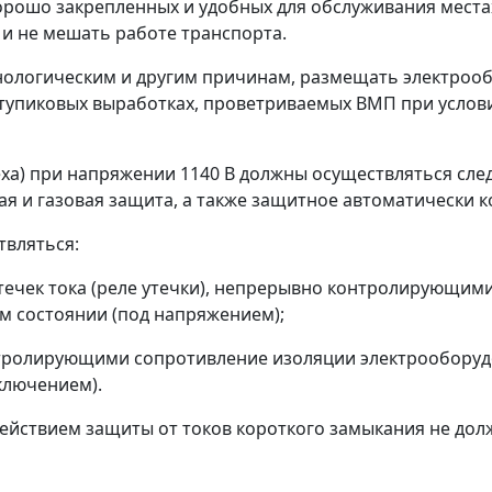
 хорошо закрепленных и удобных для обслуживания мест
и не мешать работе транспорта.
хнологическим и другим причинам, размещать электроо
, тупиковых выработках, проветриваемых ВМП при усло
цеха) при напряжении 1140 В должны осуществляться сле
вая и газовая защита, а также защитное автоматически 
твляться:
течек тока (реле утечки), непрерывно контролирующим
м состоянии (под напряжением);
онтролирующими сопротивление изоляции электрооборуд
ключением).
ействием защиты от токов короткого замыкания не должно