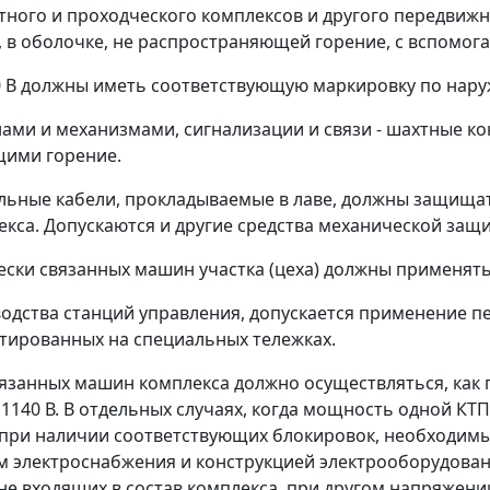
тного и проходческого комплексов и другого передвижн
в оболочке, не распространяющей горение, с вспомо
 В должны иметь соответствующую маркировку по нару
ами и механизмами, сигнализации и связи - шахтные ко
щими горение.
рольные кабели, прокладываемые в лаве, должны защищ
екса. Допускаются и другие средства механической защ
чески связанных машин участка (цеха) должны применять
одства станций управления, допускается применение п
тированных на специальных тележках.
вязанных машин комплекса должно осуществляться, как
140 В. В отдельных случаях, когда мощность одной КТП 
 при наличии соответствующих блокировок, необходимы
 электроснабжения и конструкцией электрооборудовани
е входящих в состав комплекса, при другом напряжени