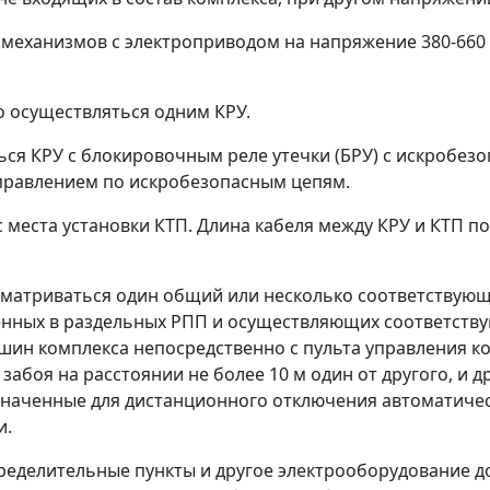
 механизмов с электроприводом на напряжение 380-660
о осуществляться одним КРУ.
ься КРУ с блокировочным реле утечки (БРУ) с искробе
правлением по искробезопасным цепям.
 места установки КТП. Длина кабеля между КРУ и КТП п
сматриваться один общий или несколько соответству
енных в раздельных РПП и осуществляющих соответству
шин комплекса непосредственно с пульта управления ко
абоя на расстоянии не более 10 м один от другого, и д
значенные для дистанционного отключения автоматиче
и.
ределительные пункты и другое электрооборудование д