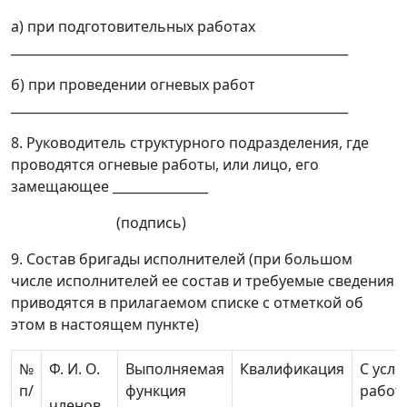
а) при подготовительных работах
_____________________________________________________
б) при проведении огневых работ
_____________________________________________________
8. Руководитель структурного подразделения, где
проводятся огневые работы, или лицо, его
замещающее _______________
(подпись)
9. Состав бригады исполнителей (при большом
числе исполнителей ее состав и требуемые сведения
приводятся в прилагаемом списке с отметкой об
этом в настоящем пункте)
№
Ф. И. О.
Выполняемая
Квалификация
С усл
п/
функция
работ
членов