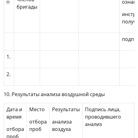
п
ознак
бригады
инстр
получ
подпи
1.
2.
10. Результаты анализа воздушной среды
Дата и
Место
Результаты
Подпись лица,
время
проводившего
отбора
анализа
анализ
отбора
проб
воздуха
проб