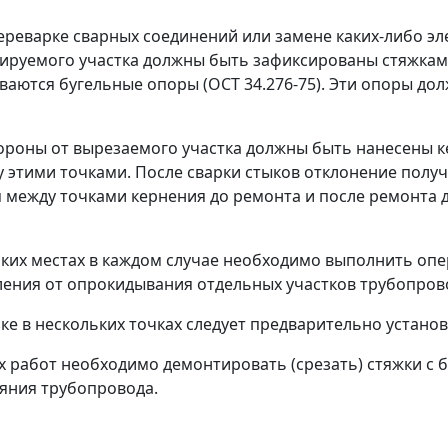
переварке сварных соединений или замене каких-либо 
уируемого участка должны быть зафиксированы стяжками
иваются бугельные опоры (ОСТ 34.276-75). Эти опоры д
тороны от вырезаемого участка должны быть нанесены
 этими точками. После сварки стыков отклонение полу
я между точками кернения до ремонта и после ремонта
ьких местах в каждом случае необходимо выполнить опера
ения от опрокидывания отдельных участков трубопров
зке в нескольких точках следует предварительно устано
х работ необходимо демонтировать (срезать) стяжки с
ояния трубопровода.