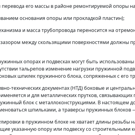
 перевода его массы в районе ремонтируемой опоры н
ванием основания опоры или прокладкой пластин);
еханизма и масса трубопровода переносится на отремо
 зазором между скользящими поверхностями должны пр
 пружинных опорах и подвесках могут быть использованы
утствии тальрепов изменение нагрузки пружинной подв
оковых шпилек пружинного блока, сопряженных с его тр
вно-технических документах (НТД) боковые и централ
именяется и для металлических прутков, связывающих 
пружинный блок с металлоконструкциями. В настоящем д
именоваться шпильками, а траверсы пружинных блоков
регулировки в пружинном блоке не хватает длины резьбы
ющие указанную опору или подвеску со строительными к