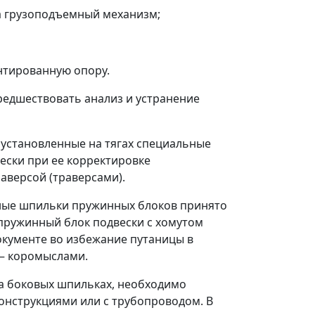
а грузоподъемный механизм;
нтированную опору.
едшествовать анализ и устранение
 установленные на тягах специальные
ески при ее корректировке
аверсой (траверсами).
ьные шпильки пружинных блоков принято
пружинный блок подвески с хомутом
окументе во избежание путаницы в
—
коромыслами.
 на боковых шпильках, необходимо
онструкциями или с трубопроводом. В