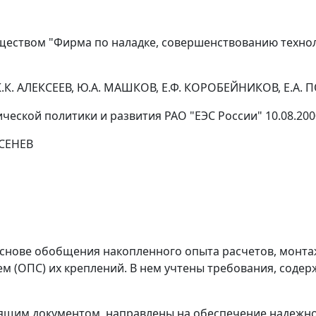
ством "Фирма по наладке, совершенствованию техноло
К.К. АЛЕКСЕЕВ, Ю.А. МАШКОВ, Е.Ф. КОРОБЕЙНИКОВ, Е.А.
еской политики и развития РАО "ЕЭС России" 10.08.2000
РСЕНЕВ
основе обобщения накопленного опыта расчетов, монта
м (ОПС) их креплений. В нем учтены требования, содер
щим документом, направлены на обеспечение надежно