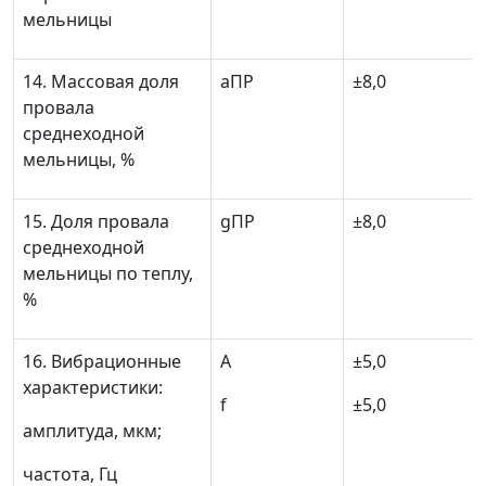
мельницы
14. Массовая доля
a
ПР
±
8,0
провала
среднеходной
мельницы, %
15. Доля провала
g
ПР
±
8,0
среднеходной
мельницы по теплу,
%
16. Вибрационные
A
±
5,0
характеристики:
f
±
5,0
амплитуда, мкм;
частота, Гц