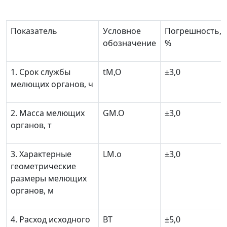
Показатель
Условное
Погрешность,
обозначение
%
1. Срок службы
t
М,О
±
3,0
мелющих органов, ч
2. Масса мелющих
G
М.О
±
3,0
органов, т
3. Характерные
L
М.о
±
3,0
геометрические
размеры мелющих
органов, м
4. Расход исходного
В
Т
±
5,0