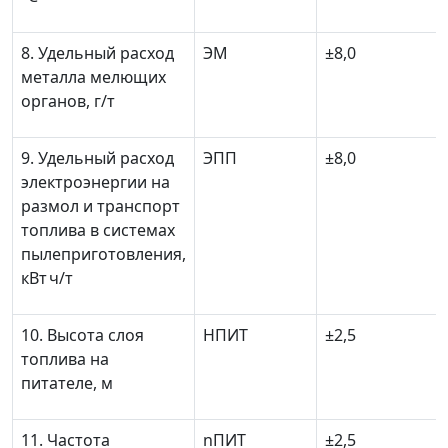
8. Удельный расход
Э
М
±
8,0
металла мелющих
органов, г/т
9. Удельный расход
Э
ПП
±
8,0
электроэнергии на
размол и транспорт
топлива в системах
пылеприготовления,
кВт
ч/т
10. Высота слоя
Н
ПИТ
±
2,5
топлива на
питателе, м
11. Частота
n
ПИТ
±
2,5