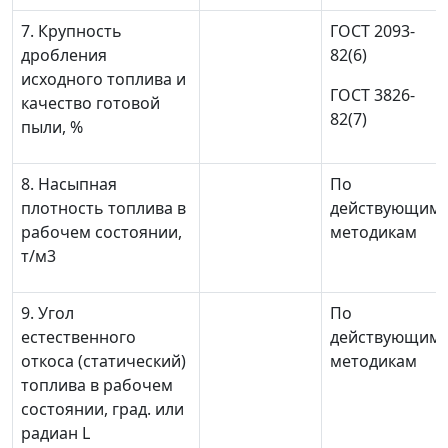
7. Крупность
ГОСТ 2093-
дробления
82(6)
исходного топлива и
ГОСТ 3826-
качество готовой
82(7)
пыли, %
8. Насыпная
По
плотность топлива в
действующим
рабочем состоянии,
методикам
т/м
3
9. Угол
По
естественного
действующим
откоса (статический)
методикам
топлива в рабочем
состоянии, град. или
радиан L