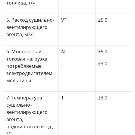
топлива, т/ч
5. Расход сушильно-
V
"
±
5,0
вентилирующего
агента, м
3
/ч
6. Мощность и
N
±
5,0
токовая нагрузка,
I
±
3,0
потребляемые
электродвигателем
мельницы
7. Температура
T
±
3,0
сушильно-
вентилирующего
агента,
подшипников и т.д.,
°С