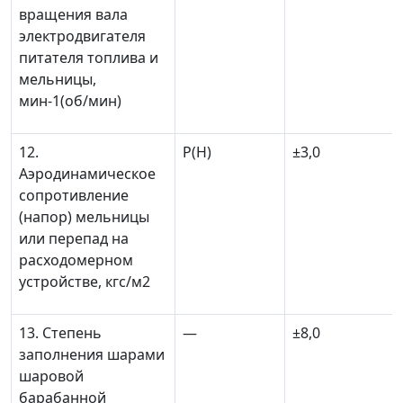
вращения вала
электродвигателя
питателя топлива и
мельницы,
мин
-1
(об/мин)
12.
Р(Н)
±
3,0
Аэродинамическое
сопротивление
(напор) мельницы
или перепад на
расходомерном
устройстве, кгс/м
2
13. Степень
—
±
8,0
заполнения шарами
шаровой
барабанной