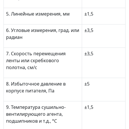
5. Линейные измерения, мм
±
1,5
6. Угловые измерения, град. или
±
3,5
радиан
7. Скорость перемещения
±
3,5
ленты или скребкового
полотна, см/с
8. Избыточное давление в
±
5
корпусе питателя, Па
9. Температура сушильно-
±
1,5
вентилирующего агента,
подшипников и т.д., °С