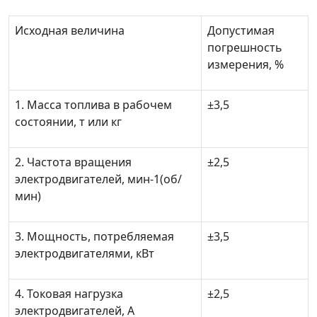
Исходная величина
Допустимая
погрешность
измерения, %
1. Масса топлива в рабочем
±
3,5
состоянии, т или кг
2. Частота вращения
±
2,5
электродвигателей, мин
-1
(об/
мин)
3. Мощность, потребляемая
±
3,5
электродвигателями, кВт
4. Токовая нагрузка
±
2,5
электродвигателей, А