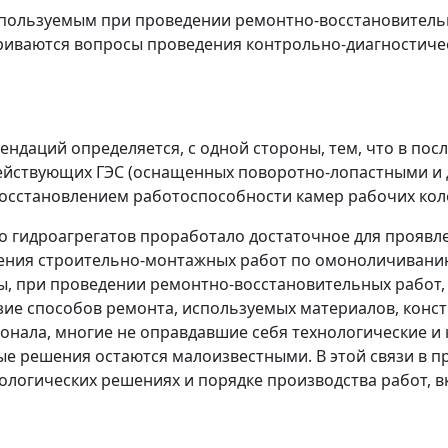
спользуемым при проведении ремонтно-восстановительн
риваются вопросы проведения контрольно-диагностичес
ндаций определяется, с одной стороны, тем, что в пос
ействующих ГЭС (оснащенных поворотно-лопастными и
восстановлением работоспособности камер рабочих коле
ло гидроагрегатов проработало достаточное для проявл
ведения строительно-монтажных работ по омоноличиван
ы, при проведении ремонтно-восстановительных работ,
е способов ремонта, используемых материалов, констр
нала, многие не оправдавшие себя технологические и 
ые решения остаются малоизвестными. В этой связи в 
ологических решениях и порядке производства работ, 