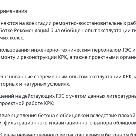
применения
яются на все стадии ремонтно-восстановительных рабо
аботке Рекомендаций был обобщен опыт эксплуатации г
чих колес.
пользования инженерно-техническим персоналом ГЭС и
емонту и реконструкции КРК, а также проектными орган
боснованные современным опытом эксплуатации КРК, и
торных и натурных условиях.
шений на действующих ГЭС с учетом данных литературн
проектной работе КРК:
твие сцепления бетона с облицовкой вследствие плохой
 фильтрационного и кавитационного выпора облицовки 
К из-за некачественного ее раскрепления в бетонном б