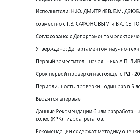
Исполнители:
Н.Ю. ДМИТРИЕВ, Е.М. ДЗЮБА
совместно с
Г.В. САФОНОВЫМ
и
В.А. СЫ
Согласовано:
с Департаментом электриче
Утверждено:
Департаментом научно-техни
Первый заместитель начальника
А.П. Л
Срок первой проверки настоящего РД - 200
Периодичность проверки - один раз в 5 л
Вводятся впервые
Данные Рекомендации были разработаны 
колес (КРК) гидроагрегатов.
Рекомендации содержат методику оценки