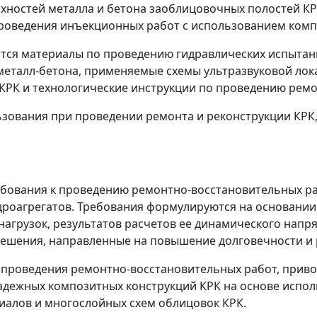
рхностей металла и бетона заоблицовочных полостей К
проведения инъекционных работ с использованием ком
тся материалы по проведению гидравлических испытан
еталл-бетона, применяемые схемы ультразвуковой лока
КРК и технологические инструкции по проведению рем
ования при проведении ремонта и реконструкции КРК, 
бования к проведению ремонтно-восстановительных раб
роагрегатов. Требования формулируются на основании 
агрузок, результатов расчетов ее динамического напр
решения, направленные на повышение долговечности и
 проведения ремонтно-восстановительных работ, приво
адежных композитных конструкций КРК на основе исп
алов и многослойных схем облицовок КРК.