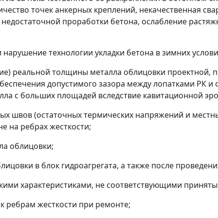
ичество точек анкерных креплений, некачественная сва
е недостаточной проработки бетона, ослабление растяж
 нарушение технологии укладки бетона в зимних услови
е) реальной толщины металла облицовки проектной, п
 обеспечения допустимого зазора между лопатками РК 
талла с больших площадей вследствие кавитационной эро
ных швов (остаточных термических напряжений и местн
е на ребрах жесткости;
ла облицовки;
лицовки в блок гидроагрегата, а также после проведен
кими характеристиками, не соответствующими приняты
 к ребрам жесткости при ремонте;