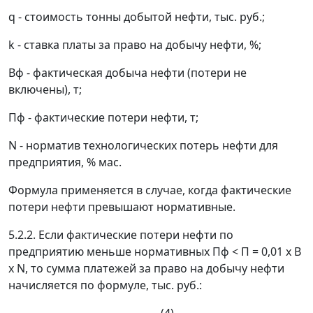
q
- стоимость тонны добытой нефти, тыс. руб.;
k
- ставка платы за право на добычу нефти, %;
B
ф
- фактическая добыча нефти (потери не
включены), т;
П
ф
- фактические потери нефти, т;
N
- норматив технологических потерь нефти для
предприятия, % мас.
Формула применяется в случае, когда фактические
потери нефти превышают нормативные.
5.2.2. Если фактические потери нефти по
предприятию меньше нормативных
П
ф
<
П
= 0,01 x B
x N, то сумма платежей за право на добычу нефти
начисляется по формуле, тыс. руб.: