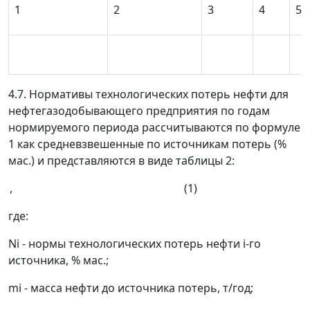
1
2
3
4
5
4.7. Нормативы технологических потерь нефти для
нефтегазодобывающего предприятия по годам
нормируемого периода рассчитываются по формуле
1 как средневзвешенные по источникам потерь (%
мас.) и представляются в виде таблицы 2:
, (1)
где:
N
i
- нормы технологических потерь нефти i-го
источника, % мас.;
m
i
- масса нефти до источника потерь, т/год;