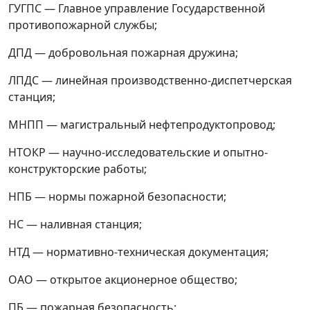
ГУГПС
—
Главное управление Государственной
противопожарной службы;
ДПД
—
добровольная пожарная дружина;
ЛПДС
—
линейная производственно-диспетчерская
станция;
МНПП
—
магистральный нефтепродуктопровод;
НТОКР
—
научно-исследовательские и опытно-
конструкторские работы;
НПБ
—
нормы пожарной безопасности;
НС
—
наливная станция;
НТД
—
нормативно-техническая документация;
ОАО
—
открытое акционерное общество;
ПБ
—
пожарная безопасность;