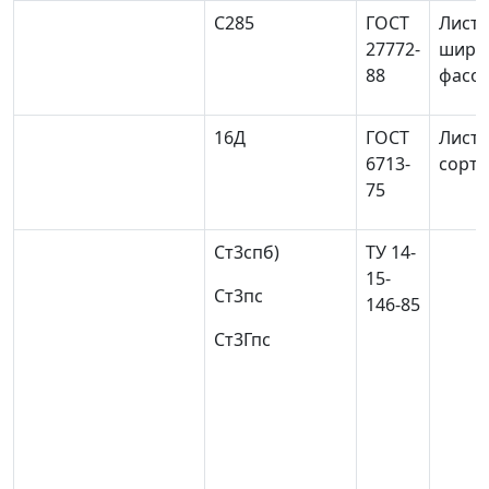
С285
ГОСТ
Листо
27772-
широ
88
фасон
16Д
ГОСТ
Листо
6713-
сорто
75
Ст3сп
б)
ТУ 14-
15-
Ст3пс
146-85
Ст3Гпс