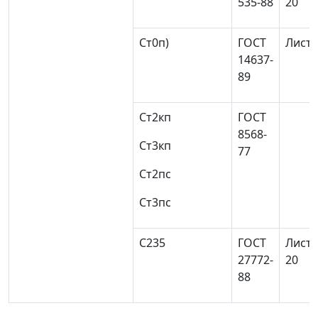
535-88
20
Ст0
п)
ГОСТ
Листо
14637-
89
Ст2кп
ГОСТ
8568-
Ст3кп
77
Ст2пс
Ст3пс
С235
ГОСТ
Листо
27772-
20
88