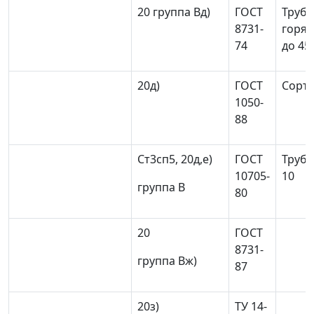
20 группа В
д)
ГОСТ
Труб
8731-
горя
74
до 45
20
д)
ГОСТ
Сорто
1050-
88
Ст3сп5, 20
д,е)
ГОСТ
Трубы
10705-
10
группа В
80
20
ГОСТ
8731-
группа В
ж)
87
20
з)
ТУ 14-