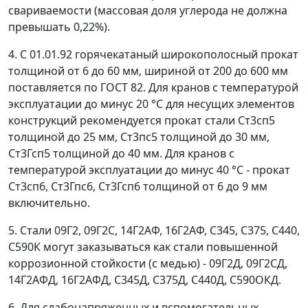
свариваемости (массовая доля углерода не должна
превышать 0,22%).
4. С 01.01.92 горячекатаный широкополосный прокат
толщиной от 6 до 60 мм, шириной от 200 до 600 мм
поставляется по ГОСТ 82. Для кранов с температурой
эксплуатации до минус 20 °С для несущих элементов
конструкций рекомендуется прокат стали Ст3сп5
толщиной до 25 мм, Ст3пс5 толщиной до 30 мм,
Ст3Гсп5 толщиной до 40 мм. Для кранов с
температурой эксплуатации до минус 40 °С - прокат
Ст3сп6, Ст3Гпс6, Ст3Гсп6 толщиной от 6 до 9 мм
включительно.
5. Стали 09Г2, 09Г2С, 14Г2АФ, 16Г2АФ, С345, С375, С440,
С590К могут заказываться как стали повышенной
коррозионной стойкости (с медью) - 09Г2Д, 09Г2СД,
14Г2АФД, 16Г2АФД, C345Д, C375Д, С440Д, С590ОКД.
6. Для слабонапряженных и вспомогательных