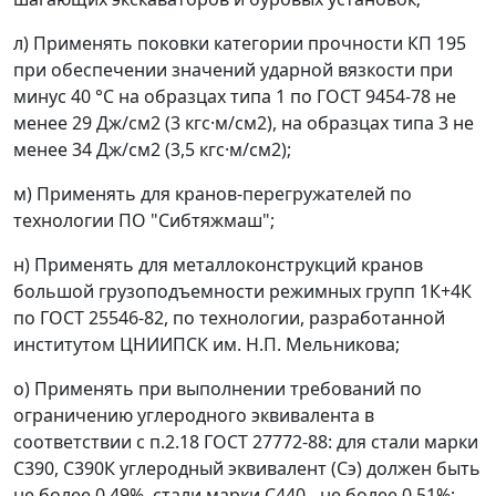
л)
Применять поковки категории прочности КП 195
при обеспечении значений ударной вязкости при
минус 40 °С на образцах типа 1 по ГОСТ 9454-78 не
менее 29 Дж/см
2
(3 кгс·м/см
2
), на образцах типа 3 не
менее 34 Дж/см
2
(3,5 кгс·м/см
2
);
м)
Применять для кранов-перегружателей по
технологии ПО "Сибтяжмаш";
н)
Применять для металлоконструкций кранов
большой грузоподъемности режимных групп 1К+4К
по ГОСТ 25546-82, по технологии, разработанной
институтом ЦНИИПСК им. Н.П. Мельникова;
о)
Применять при выполнении требований по
ограничению углеродного эквивалента в
соответствии с п.2.18 ГОСТ 27772-88: для стали марки
С390, С390К углеродный эквивалент (С
э
) должен быть
не более 0,49%, стали марки С440 - не более 0,51%;