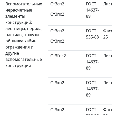
Вспомогательные
Ст3сп2
ГОСТ
Листо
нерасчетные
14637-
Ст3пс2
элементы
89
конструкций:
лестницы, перила,
Ст3сп2
ГОСТ
Фасон
настилы, кожухи,
535-88
25
обшивка кабин,
Ст3пс2
ограждения и
другие
Ст3Гпс2
ГОСТ
Листо
вспомогательные
14637-
конструкции
89
Ст3кп2
ГОСТ
Листо
14637-
89
Ст3кп2
ГОСТ
Фасон