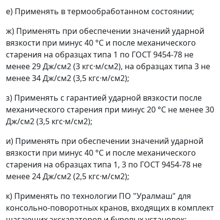
е)
Применять в термообработанном состоянии;
ж)
Применять при обеспечении значений ударной
вязкости при минус 40 °С и после механического
старения на образцах типа 1 по ГОСТ 9454-78 не
менее 29 Дж/см
2
(3 кгс·м/см
2
), на образцах типа 3 не
менее 34 Дж/см
2
(3,5 кгс·м/см
2
);
з)
Применять с гарантией ударной вязкости после
механического старения при минус 20 °С не менее 30
Дж/см
2
(3,5 кгс·м/см
2
);
и)
Применять при обеспечении значений ударной
вязкости при минус 40 °С и после механического
старения на образцах типа 1, 3 по ГОСТ 9454-78 не
менее 24 Дж/см
2
(2,5 кгс·м/см
2
);
к)
Применять по технологии ПО "Уралмаш" для
консольно-поворотных кранов, входящих в комплект
шагающих экскаваторов и буровых установок;