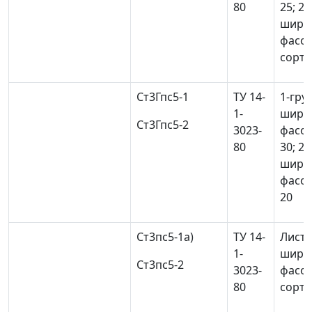
80
25; 2
широ
фасон
сорто
Ст3Гпс5-1
ТУ 14-
1-гру
1-
широк
Ст3Гпс5-2
3023-
фасон
80
30; 2
широ
фасон
20
Ст3пс5-1
а)
ТУ 14-
Листо
1-
широ
Ст3пс5-2
3023-
фасон
80
сорто