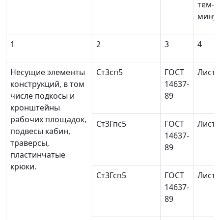
тем-р
минус
1
2
3
4
Несущие элементы
Ст3сп5
ГОСТ
Листо
конструкций, в том
14637-
числе подкосы и
89
кронштейны
рабочих площадок,
Ст3Гпс5
ГОСТ
Листо
подвесы кабин,
14637-
траверсы,
89
пластинчатые
крюки.
Ст3Гсп5
ГОСТ
Листо
14637-
89