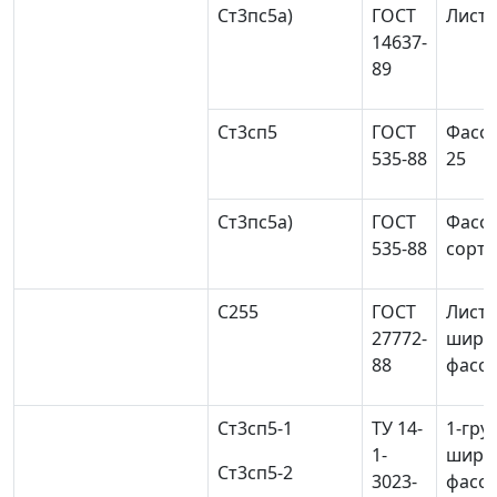
Ст3пс5
а)
ГОСТ
Листо
14637-
89
Ст3сп5
ГОСТ
Фасон
535-88
25
Ст3пс5
а)
ГОСТ
Фасон
535-88
сорто
С255
ГОСТ
Листо
27772-
широ
88
фасон
Ст3сп5-1
ТУ 14-
1-гру
1-
широк
Ст3сп5-2
3023-
фасон