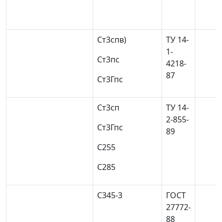
Ст3сп
в)
ТУ 14-
1-
Ст3пс
4218-
87
Ст3Гпс
Cт3сп
ТУ 14-
2-855-
Ст3Гпс
89
С255
С285
С345-3
ГОСТ
27772-
88