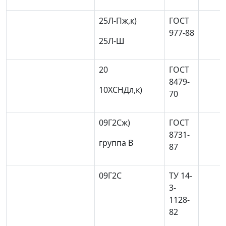
25Л-П
ж,к)
ГОСТ
977-88
25Л-Ш
20
ГОСТ
8479-
10ХСНД
л,к)
70
09Г2С
ж)
ГОСТ
8731-
группа В
87
09Г2С
ТУ 14-
3-
1128-
82