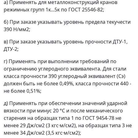
а)
Применять для металлоконструкций кранов
режимных групп 1к...5к по ГОСТ 25546-82;
б)
При заказе указывать уровень предела текучести
390 Н/мм
2
;
в)
При заказе указывать уровень прочности ДТУ-1,
ДТУ-2;
г)
Применять при выполнении требований по
ограничению углеродного эквивалента. Для стали
класса прочности 390 углеродный эквивалент (С
э
)
должен быть не более 0,49%, класса прочности 440 -
не более 0,51%;
д)
Применять при обеспечении значений ударной
вязкости при минус 20 °С и после механического
старения на образцах типа 1 по ГОСТ 9454-78 не
менее 29 Дж/см
2
(3 кгс·м/см
2
), на образцах типа 3 не
менее 34 Дж/см
2
(3,5 кгс·м/см
2
);