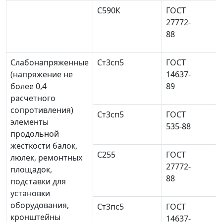
С590К
ГОСТ
27772-
88
Слабонапряженные
Ст3сп5
ГОСТ
(напряжение не
14637-
более 0,4
89
расчетного
сопротивления)
Ст3сп5
ГОСТ
элементы
535-88
продольной
жесткости балок,
С255
ГОСТ
люлек, ремонтных
27772-
площадок,
88
подставки для
установки
оборудования,
Ст3пс5
ГОСТ
кронштейны
14637-