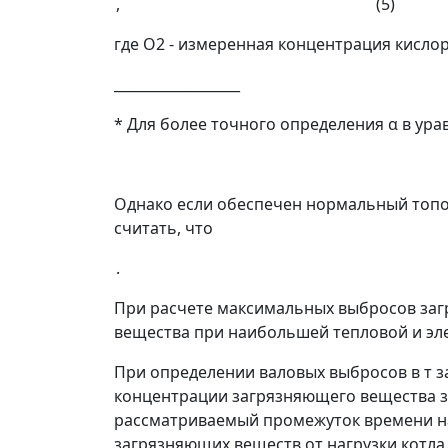
, (5)
где О
2
- измеренная концентрация кислор
__________________
* Для более точного определения
α
в ура
Однако если обеспечен нормальный топо
считать, что
.
При расчете максимальных выбросов заг
вещества при наибольшей тепловой и эле
При определении валовых выбросов в т 
концентрации загрязняющего вещества за
рассматриваемый промежуток времени на
загрязняющих веществ от нагрузки котла