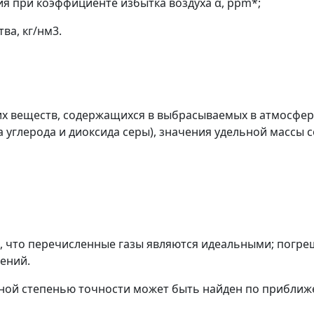
ия при коэффициенте избытка воздуха
α
, ppm*;
ва, кг/нм
3
.
х веществ, содержащихся в выбрасываемых в атмосферу
да углерода и диоксида серы), значения удельной массы 
, что перечисленные газы являются идеальными; погре
ений.
чной степенью точности может быть найден по прибли