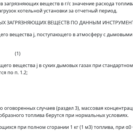
загрязняющих веществ в г/с значение расхода топлива
грузок котельной установки за отчетный период.
НЫХ ЗАГРЯЗНЯЮЩИХ ВЕЩЕСТВ ПО ДАННЫМ ИНСТРУМЕН
его вещества
j
, поступающего в атмосферу с дымовыми газ
1)
ющего вещества
j
в сухих дымовых газах при стандартно
ся по п. 1.2;
но оговоренных случаев (раздел 3), массовая концентр
ообразного топлива берутся при нормальных условиях.
ющихся при полном сгорании 1 кг (1 м
3
) топлива, при
α
0