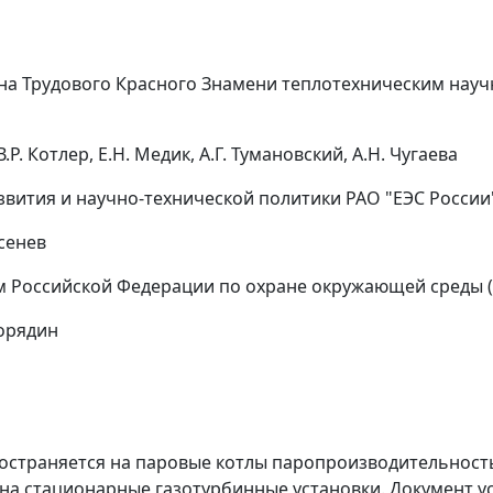
а Трудового Красного Знамени теплотехническим науч
В.Р. Котлер
,
Е.Н. Медик
,
А.Г. Тумановский
,
А.Н. Чугаева
ития и научно-технической политики РАО "ЕЭС России" 2
рсенев
оссийской Федерации по охране окружающей среды (пис
Порядин
страняется на паровые котлы паропроизводительностью
же на стационарные газотурбинные установки. Документ 