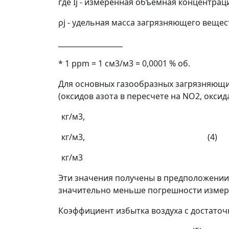
где
I
j
- измеренная объемная концентрац
ρ
j
- удельная масса загрязняющего вещест
__________________
* 1 ppm = 1 см
3
/м
3
= 0,0001 % об.
Для основных газообразных загрязняющи
(оксидов азота в пересчете на NO
2
, окси
кг/м
3
,
кг/м
3
, (4)
кг/м
3
Эти значения получены в предположении
значительно меньше погрешности измер
Коэффициент избытка воздуха с достато