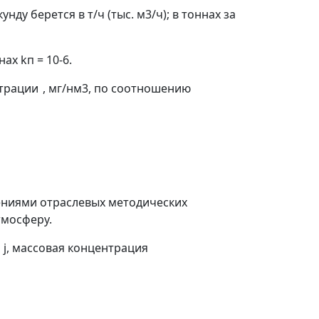
нду берется в т/ч (тыс. м
3
/ч); в тоннах за
ннах
k
п
= 10
-6
.
нтрации
, мг/нм
3
, по соотношению
ниями отраслевых методических
тмосферу.
а
j
, массовая концентрация