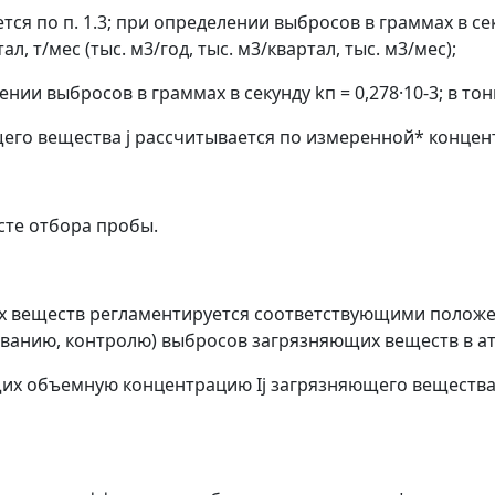
ся по п. 1.3; при определении выбросов в граммах в секу
ал, т/мес (тыс. м
3
/год, тыс. м
3
/квартал, тыс. м
3
/мес);
ении выбросов в граммах в секунду
k
п
= 0,278·10
-3
; в то
его вещества
j
рассчитывается по измеренной* конце
сте отбора пробы.
х веществ регламентируется соответствующими положе
ванию, контролю) выбросов загрязняющих веществ в а
щих объемную концентрацию
I
j
загрязняющего веществ