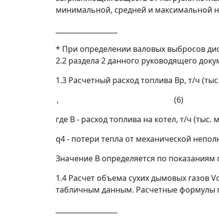
минимальной, средней и максимальной н
__________________
* При определении валовых выбросов дио
2.2 раздела 2 данного руководящего доку
1.3 Расчетный
расход топлива
В
р
, т/ч (тыс
, (6)
где
В
- расход топлива на котел, т/ч (тыс. 
q
4
- потери тепла от механической непол
Значение
В
определяется по показаниям 
1.4 Расчет
объема сухих дымовых газов
V
табличным данным. Расчетные формулы 
__________________