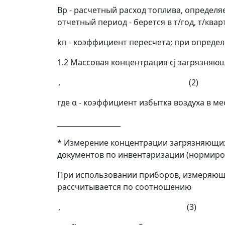
В
р
- расчетный расход топлива, определяет
отчетный период - берется в т/год, т/кварт
k
п
- коэффициент пересчета; при определ
1.2 Массовая
концентрация
c
j
загрязняющ
, (2)
где
α
- коэффициент избытка воздуха в ме
__________________
* Измерение концентрации загрязняющи
документов по инвентаризации (нормиро
При использовании приборов, измеряю
рассчитывается по соотношению
, (3)