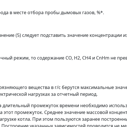
ода в месте отбора пробы дымовых газов, %*.
внение (5) следует подставить значение концентрации 
чный режим, то содержание СО, H
2
, СH
4
и С
n
Н
m
не прев
рязняющего вещества в г/с берутся максимальные знач
ктрической нагрузках за отчетный период.
за длительный промежуток времени необходимо использ
 этот промежуток. Среднее значение массовой концент
грузке котла. При этом пользуются заранее построен
. Построение указанных зависимостей проводится не ме