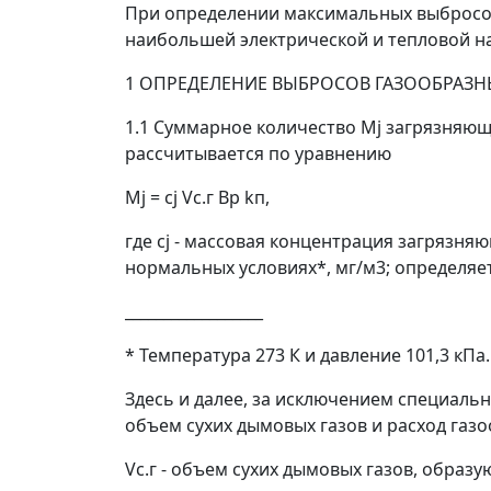
При определении максимальных выбросов 
наибольшей электрической и тепловой на
1 ОПРЕДЕЛЕНИЕ ВЫБРОСОВ ГАЗООБРАЗ
1.1 Суммарное
количество
М
j
загрязняющ
рассчитывается по уравнению
M
j
=
c
j
V
с.г
B
p
k
п
, (
где
с
j
- массовая концентрация загрязня
нормальных условиях*, мг/м
3
; определяет
__________________
* Температура 273 К и давление 101,3 кПа.
Здесь и далее, за исключением специаль
объем сухих дымовых газов и расход газ
V
c.г
- объем сухих дымовых газов, образу