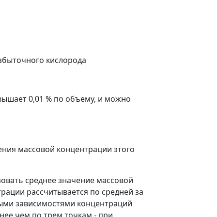
избыточного кислорода
ышает 0,01 % по объему, и можно
ения массовой концентрации этого
овать среднее значение массовой
рации рассчитывается по средней за
ными зависимостями концентраций
нее чем по трем точкам - при