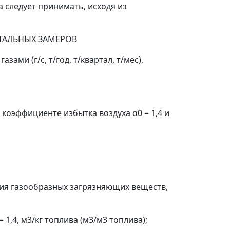
 следует принимать, исходя из
ТАЛЬНЫХ ЗАМЕРОВ
ами (г/с, т/год, т/квартал, т/мес),
м коэффициенте избытка воздуха
α
0
= 1,4 и
ация газообразных загрязняющих веществ,
= 1,4, м
3
/кг топлива (м
3
/м
3
топлива);