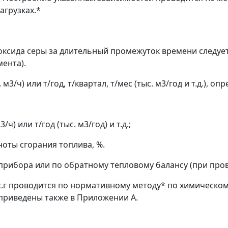
агрузках.*
ксида серы за длительный промежуток времени следует 
мента).
. м
3
/ч) или т/год, т/квартал, т/мес (тыс. м
3
/год и т.д.), 
м
3
/ч) или т/год (тыс. м
3
/год) и т.д.;
ноты сгорания топлива,
%
.
прибора или по обратному тепловому балансу (при пров
с.г
проводится по нормативному методу* по химическому
приведены также в Приложении А.