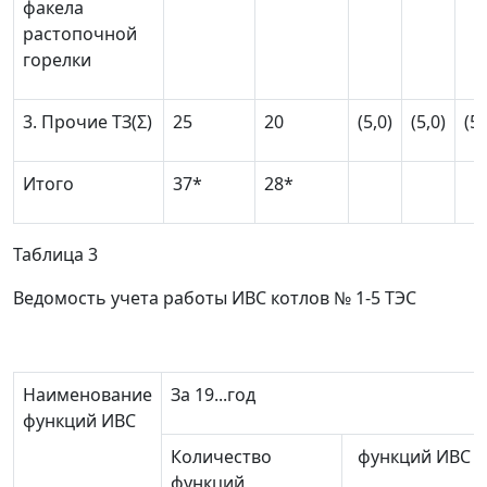
факела
растопочной
горелки
3. Прочие TЗ(
Σ
)
25
20
(5,0)
(5,0)
(5,
Итого
37*
28*
Таблица 3
Ведомость учета работы ИВС котлов № 1-5 ТЭС
Наименование
За 19...год
функций ИВС
Количество
функций ИВС к
функций