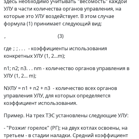
здесь необходимо учитывать "весомость" каждой
УЛУ в части количества органов управления, на
которые это УЛУ воздействует. В этом случае
формула (1) принимает следующий вид:
, (3)
где
;
; . . .
- коэффициенты использования
конкретных УЛУ (1, 2...
m
);
n
1
;
n
2
;
n
3
. . .
n
m
- количество органов управления в
УЛУ (1, 2...
m
);
N
УЛУ
=
n
1
+
n
2
+
n
3
- количество всех органов
управления УЛУ, для которых определяется
коэффициент использования.
Пример. На трех ТЭС установлены следующие УЛУ:
- "Розжиг горелок" (РГ); на двух котлах освоены, на
третьем - в стадии наладки. Средний коэффициент