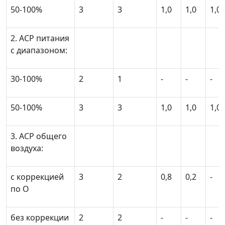
50-100%
3
3
1,0
1,0
1,0
2. ACР питания
с диапазоном:
30-100%
2
1
-
-
-
50-100%
3
3
1,0
1,0
1,0
3. ACР общего
воздуха:
с коррекцией
3
2
0,8
0,2
-
по O
без коррекции
2
2
-
-
-