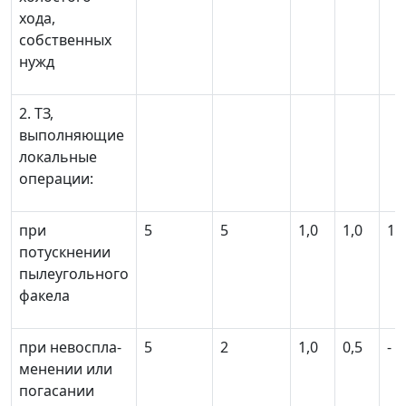
хода,
собственных
нужд
2. ТЗ,
выполняющие
локальные
операции:
при
5
5
1,0
1,0
1,
потускнении
пылеугольного
факела
при невоспла-
5
2
1,0
0,5
-
менении или
погасании