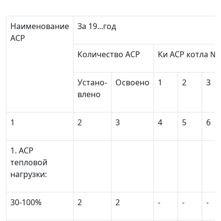
Наименование
За 19...год
ACР
Количество ACР
К
и
ACР котла №
Устано-
Освоено
1
2
3
влено
1
2
3
4
5
6
1. ACР
тепловой
нагрузки:
30-100%
2
2
-
-
-