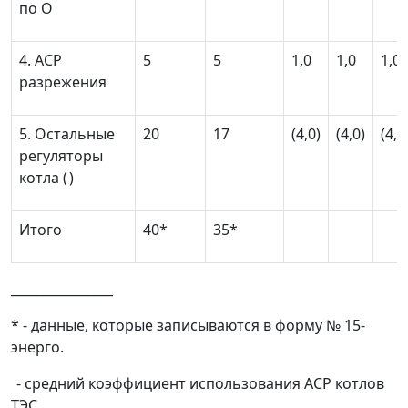
по О
4. ACР
5
5
1,0
1,0
1,0
разрежения
5. Остальные
20
17
(4,0)
(4,0)
(4,0
регуляторы
котла (
)
Итого
40*
35*
________________
* - данные, которые записываются в форму № 15-
энерго.
- средний коэффициент использования ACР котлов
ТЭС.